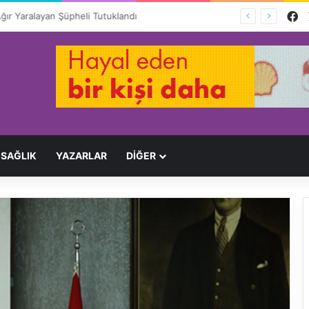
F
Ağır Yaralayan Şüpheli Tutuklandı
SAĞLIK
YAZARLAR
DİĞER