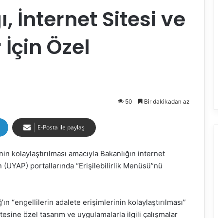
, İnternet Sitesi ve
 İçin Özel
50
Bir dakikadan az
E-Posta ile paylaş
inin kolaylaştırılması amacıyla Bakanlığın internet
n (UYAP) portallarında “Erişilebilirlik Menüsü”nü
ın “engellilerin adalete erişimlerinin kolaylaştırılması”
itesine özel tasarım ve uygulamalarla ilgili çalışmalar