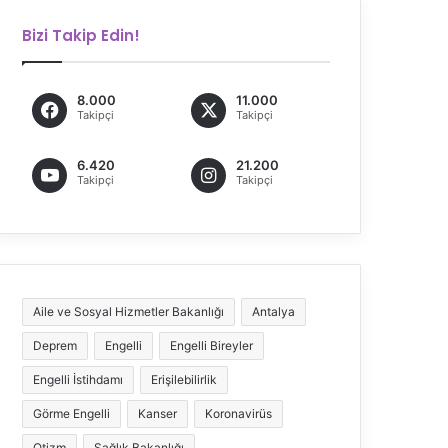
Bizi Takip Edin!
8.000
11.000
Takipçi
Takipçi
6.420
21.200
Takipçi
Takipçi
Aile ve Sosyal Hizmetler Bakanlığı
Antalya
Deprem
Engelli
Engelli Bireyler
Engelli İstihdamı
Erişilebilirlik
Görme Engelli
Kanser
Koronavirüs
Otizm
Sağlık Bakanlığı