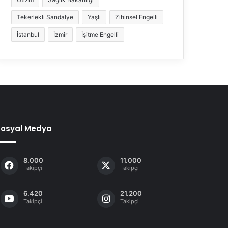
Tekerlekli Sandalye
Yaşlı
Zihinsel Engelli
İstanbul
İzmir
İşitme Engelli
Sosyal Medya
8.000
11.000
Takipçi
Takipçi
6.420
21.200
Takipçi
Takipçi