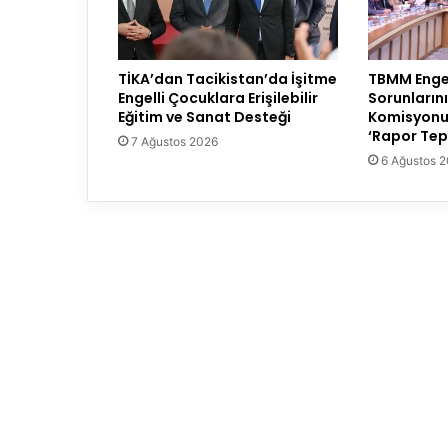
TİKA’dan Tacikistan’da İşitme
TBMM Engell
Engelli Çocuklara Erişilebilir
Sorunların
Eğitim ve Sanat Desteği
Komisyonu
‘Rapor Tepk
7 Ağustos 2026
6 Ağustos 