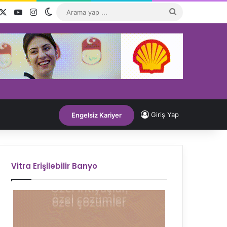
acebook
X
YouTube
Instagram
Dış görünümü değiştir
Arama
yap
...
Giriş Yap
Engelsiz Kariyer
Vitra Erişilebilir Banyo