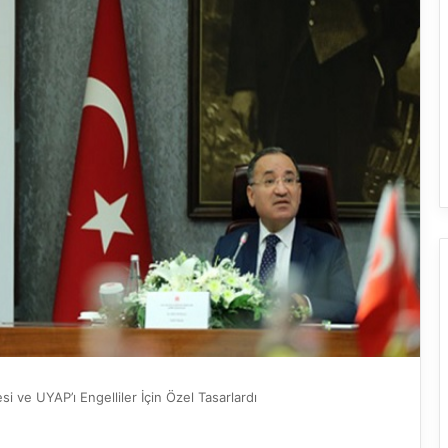
esi ve UYAP’ı Engelliler İçin Özel Tasarlardı