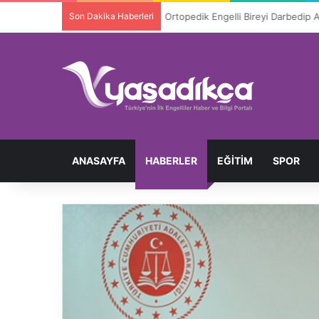
Son Dakika Haberleri
Ortopedik Engelli Bireyi Darbedip 
ANASAYFA
HABERLER
EĞITIM
SPOR