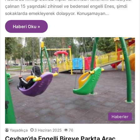
çalınan 15 yaşındaki zihinsel ve bedensel engelli Enes, şimdi
sokaklarda emekleyerek dolaşıyor. Konuşamayan…
Haberi Oku »
Haberler
Yaşadıkça
3 Haziran 2025
76
Ceyhan’da Engelli Bireye Parkta Araç