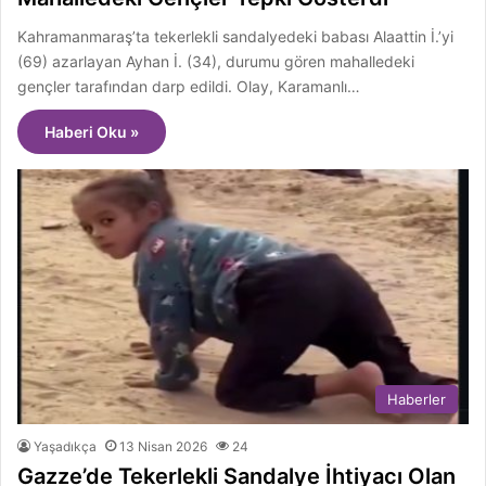
Kahramanmaraş’ta tekerlekli sandalyedeki babası Alaattin İ.’yi
(69) azarlayan Ayhan İ. (34), durumu gören mahalledeki
gençler tarafından darp edildi. Olay, Karamanlı…
Haberi Oku »
Haberler
Yaşadıkça
13 Nisan 2026
24
Gazze’de Tekerlekli Sandalye İhtiyacı Olan