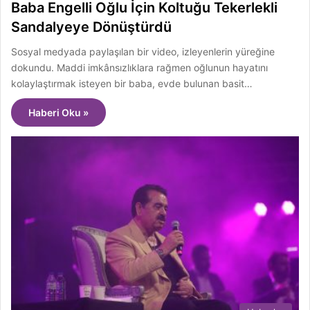
Baba Engelli Oğlu İçin Koltuğu Tekerlekli
Sandalyeye Dönüştürdü
Sosyal medyada paylaşılan bir video, izleyenlerin yüreğine
dokundu. Maddi imkânsızlıklara rağmen oğlunun hayatını
kolaylaştırmak isteyen bir baba, evde bulunan basit…
Haberi Oku »