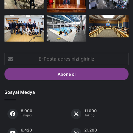
E-
Posta
adresinizi
giriniz
Sosyal Medya
8.000
11.000
Takipçi
Takipçi
6.420
21.200