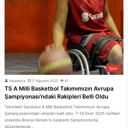
Spor
Yaşadıkça
17 Ağustos 2025
41
TS A Milli Basketbol Takımımızın Avrupa
Şampiyonası’ndaki Rakipleri Belli Oldu
Tekerlekli Sandalye A Milli Basketbol Takımımızın Avrupa
Şampiyonası’ndaki rakipleri belli oldu. 7-19 Ekim 2025 tarihleri
arasında Bosna-Hersek’in başkenti Saraybosna’da
düzenlenecek…