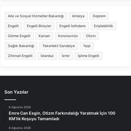
Aile ve Sosyal Hizmetler Bakanlığı
Antalya
Deprem
Engelli
Engelli Bireyler
Engelli İstihdamı
Erişilebilirlik
Görme Engelli
Kanser
Koronavirüs
Otizm
Sağlık Bakanlığı
Tekerlekli Sandalye
Yaşlı
Zihinsel Engelli
İstanbul
İzmir
İşitme Engelli
Son Yazılar
6 Ağustos 2026
Emre Can Esgin, Otizm Farkındalığı Yaratmak İçin 100
KM’lik Koşuyu Tamamladı
6 Ağustos 2026