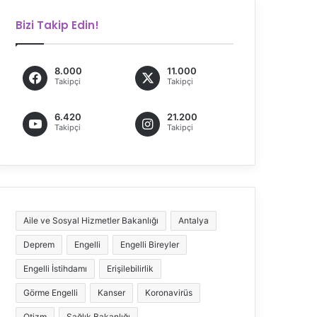
Bizi Takip Edin!
8.000
11.000
Takipçi
Takipçi
6.420
21.200
Takipçi
Takipçi
Aile ve Sosyal Hizmetler Bakanlığı
Antalya
Deprem
Engelli
Engelli Bireyler
Engelli İstihdamı
Erişilebilirlik
Görme Engelli
Kanser
Koronavirüs
Otizm
Sağlık Bakanlığı