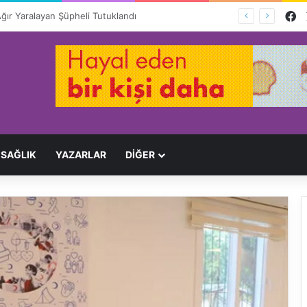
F
Ağır Yaralayan Şüpheli Tutuklandı
SAĞLIK
YAZARLAR
DİĞER