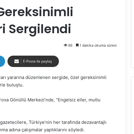
Gereksinimli
ri Sergilendi
66
1 dakika okuma süresi
E-Posta ile paylaş
ları yararına düzenlenen sergide, özel gereksinimli
erle buluştu.
ova Gönüllü Merkezi’nde, “Engelsiz eller, mutlu
gazetecilere, Türkiye’nin her tarafında dezavantajlı
nma adına çalışmalar yaptıklarını söyledi.