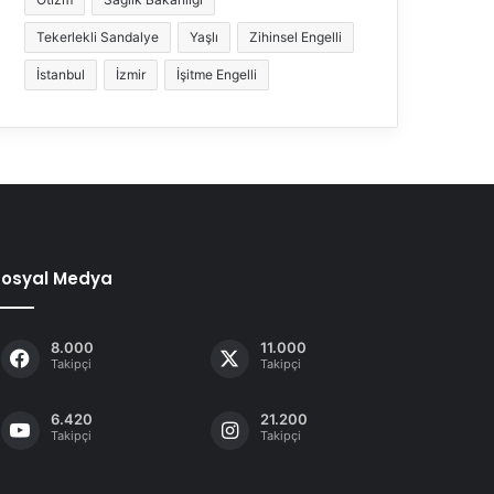
Tekerlekli Sandalye
Yaşlı
Zihinsel Engelli
İstanbul
İzmir
İşitme Engelli
Sosyal Medya
8.000
11.000
Takipçi
Takipçi
6.420
21.200
Takipçi
Takipçi