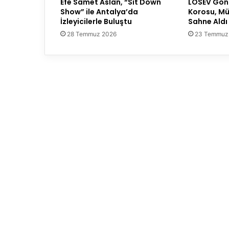
Efe Samet Aslan, “Sit Down
LÖSEV Gönü
Show” ile Antalya’da
Korosu, M
İzleyicilerle Buluştu
Sahne Aldı
28 Temmuz 2026
23 Temmuz