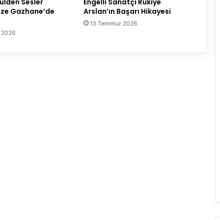
lden Sesler
Engelli Sanatçı Rukiye
üze Gazhane’de
Arslan’ın Başarı Hikayesi
15 Temmuz 2026
 2026