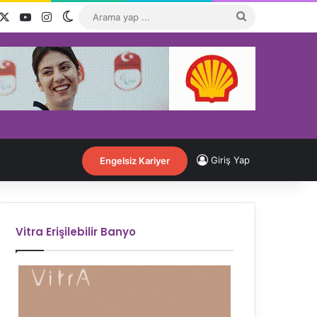
acebook
X
YouTube
Instagram
Dış görünümü değiştir
Arama
yap
...
Giriş Yap
Engelsiz Kariyer
Vitra Erişilebilir Banyo