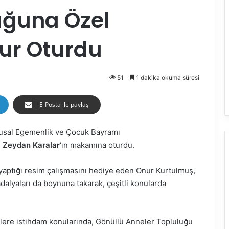
uğuna Özel
nur Oturdu
51
1 dakika okuma süresi
E-Posta ile paylaş
usal Egemenlik ve Çocuk Bayramı
ı
Zeydan Karalar
‘ın makamına oturdu.
yaptığı resim çalışmasını hediye eden Onur Kurtulmuş,
dalyaları da boynuna takarak, çeşitli konularda
ilere istihdam konularında, Gönüllü Anneler Topluluğu