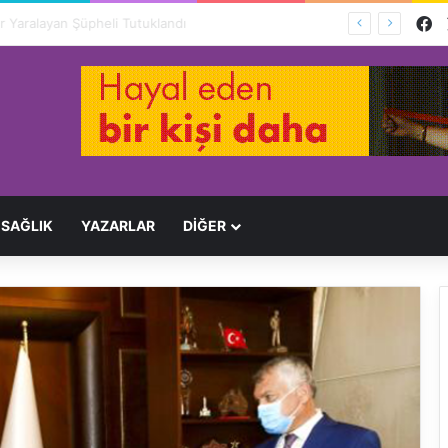
F
Ağır Yaralayan Şüpheli Tutuklandı
SAĞLIK
YAZARLAR
DİĞER