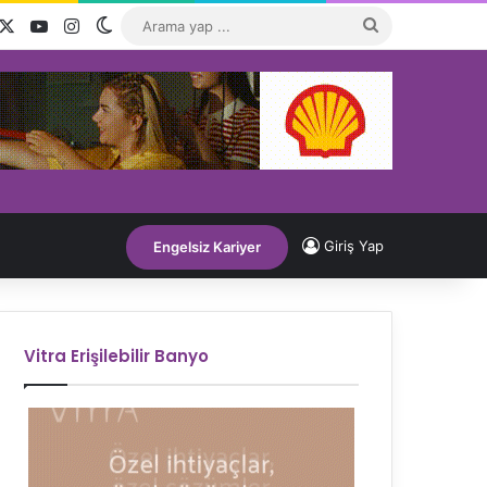
acebook
X
YouTube
Instagram
Dış görünümü değiştir
Arama
yap
...
Giriş Yap
Engelsiz Kariyer
Vitra Erişilebilir Banyo