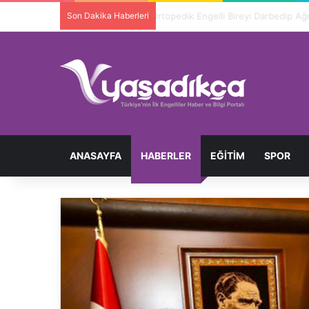
Son Dakika Haberleri
Ortopedik Engelli Bireyi Darbedip 
ANASAYFA
HABERLER
EĞITIM
SPOR