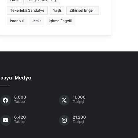
Tekerlekli Sandalye
Yaşlı
Zihinsel Engelli
İstanbul
İzmir
İşitme Engelli
Sosyal Medya
8.000
11.000
Takipçi
Takipçi
6.420
21.200
Takipçi
Takipçi