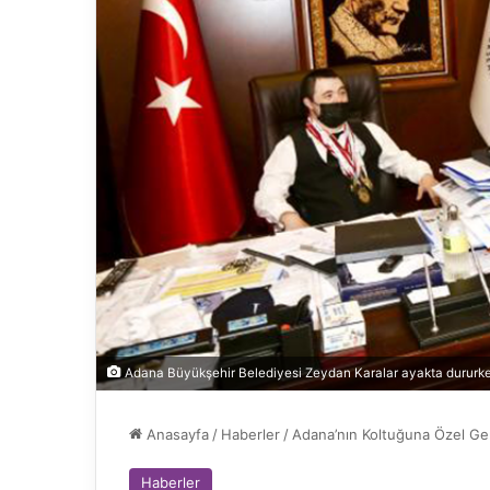
Adana Büyükşehir Belediyesi Zeydan Karalar ayakta dururke
Anasayfa
/
Haberler
/
Adana’nın Koltuğuna Özel Ge
Haberler