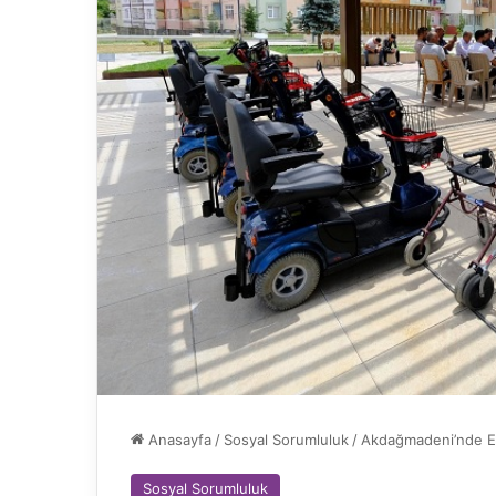
Anasayfa
/
Sosyal Sorumluluk
/
Akdağmadeni’nde En
Sosyal Sorumluluk