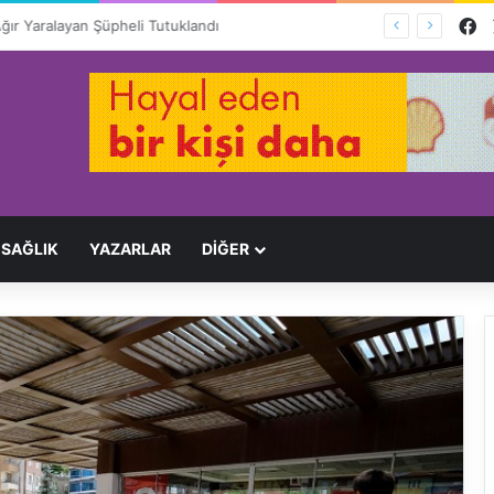
F
Ağır Yaralayan Şüpheli Tutuklandı
SAĞLIK
YAZARLAR
DİĞER