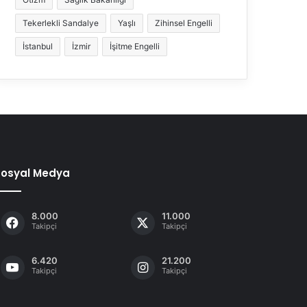
Tekerlekli Sandalye
Yaşlı
Zihinsel Engelli
İstanbul
İzmir
İşitme Engelli
Sosyal Medya
8.000
11.000
Takipçi
Takipçi
6.420
21.200
Takipçi
Takipçi