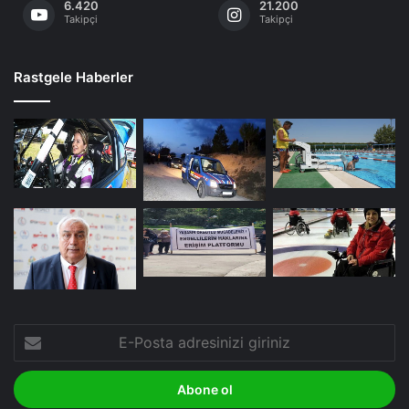
6.420
21.200
Takipçi
Takipçi
Rastgele Haberler
E-
Posta
adresinizi
giriniz