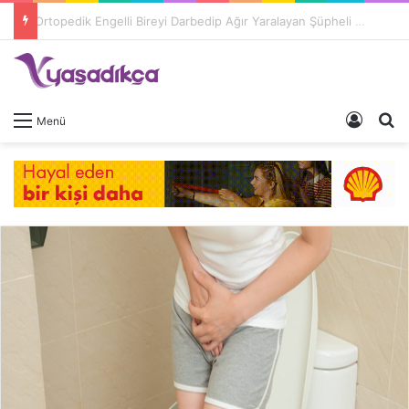
Ortopedik Engelli Bireyi Darbedip Ağır Yaralayan Şüpheli Tutuklandı
Giriş 
A
Menü