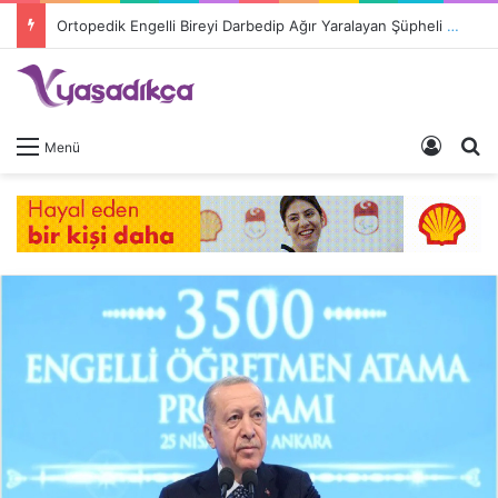
Ortopedik Engelli Bireyi Darbedip Ağır Yaralayan Şüpheli Tutuklandı
Giriş 
A
Menü