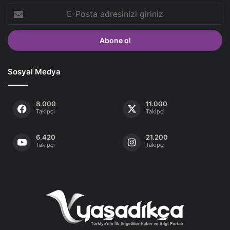
E-
Posta
adresinizi
giriniz
Sosyal Medya
8.000
11.000
Takipçi
Takipçi
6.420
21.200
Takipçi
Takipçi