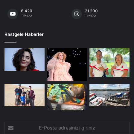
6.420
21.200
Takipçi
Takipçi
Rastgele Haberler
E-
Posta