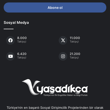
adresinizi
giriniz
Sosyal Medya
8.000
11.000
Takipçi
Takipçi
6.420
21.200
Takipçi
Takipçi
Türkiye’nin en başarılı Sosyal Girişimcilik Projelerinden bir olarak