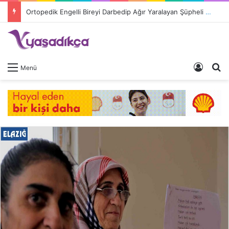
Ortopedik Engelli Bireyi Darbedip Ağır Yaralayan Şüpheli Tutuklandı
Giriş 
A
Menü