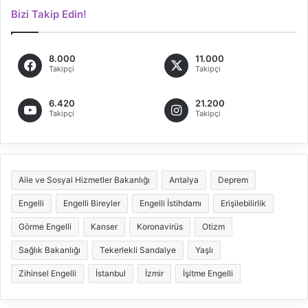
Bizi Takip Edin!
8.000
11.000
Takipçi
Takipçi
6.420
21.200
Takipçi
Takipçi
Aile ve Sosyal Hizmetler Bakanlığı
Antalya
Deprem
Engelli
Engelli Bireyler
Engelli İstihdamı
Erişilebilirlik
Görme Engelli
Kanser
Koronavirüs
Otizm
Sağlık Bakanlığı
Tekerlekli Sandalye
Yaşlı
Zihinsel Engelli
İstanbul
İzmir
İşitme Engelli