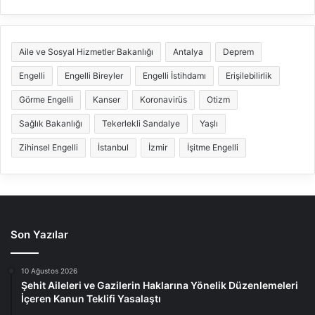
Aile ve Sosyal Hizmetler Bakanlığı
Antalya
Deprem
Engelli
Engelli Bireyler
Engelli İstihdamı
Erişilebilirlik
Görme Engelli
Kanser
Koronavirüs
Otizm
Sağlık Bakanlığı
Tekerlekli Sandalye
Yaşlı
Zihinsel Engelli
İstanbul
İzmir
İşitme Engelli
Son Yazılar
10 Ağustos 2026
Şehit Aileleri ve Gazilerin Haklarına Yönelik Düzenlemeleri
İçeren Kanun Teklifi Yasalaştı