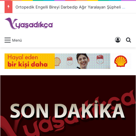
Ortopedik Engelli Bireyi Darbedip Ağır Yaralayan Şüpheli Tutuklandı
Giriş 
A
Menü