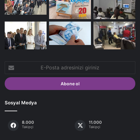
E-
Posta
adresinizi
giriniz
Sosyal Medya
8.000
11.000
Takipçi
Takipçi