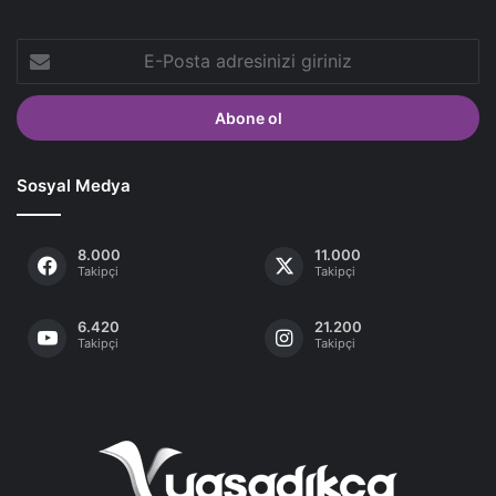
E-
Posta
adresinizi
giriniz
Sosyal Medya
8.000
11.000
Takipçi
Takipçi
6.420
21.200
Takipçi
Takipçi