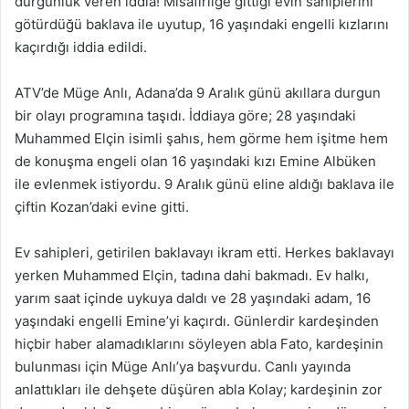
durgunluk veren iddia! Misafirliğe gittiği evin sahiplerini
götürdüğü baklava ile uyutup, 16 yaşındaki engelli kızlarını
kaçırdığı iddia edildi.
ATV’de Müge Anlı, Adana’da 9 Aralık günü akıllara durgun
bir olayı programına taşıdı. İddiaya göre; 28 yaşındaki
Muhammed Elçin isimli şahıs, hem görme hem işitme hem
de konuşma engeli olan 16 yaşındaki kızı Emine Albüken
ile evlenmek istiyordu. 9 Aralık günü eline aldığı baklava ile
çiftin Kozan’daki evine gitti.
Ev sahipleri, getirilen baklavayı ikram etti. Herkes baklavayı
yerken Muhammed Elçin, tadına dahi bakmadı. Ev halkı,
yarım saat içinde uykuya daldı ve 28 yaşındaki adam, 16
yaşındaki engelli Emine’yi kaçırdı. Günlerdir kardeşinden
hiçbir haber alamadıklarını söyleyen abla Fato, kardeşinin
bulunması için Müge Anlı’ya başvurdu. Canlı yayında
anlattıkları ile dehşete düşüren abla Kolay; kardeşinin zor