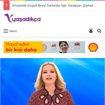
Ortopedik Engelli Bireyi Darbedip Ağır Yaralayan Şüpheli Tutuklandı
Giriş 
A
Menü