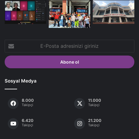
E-
Posta
adresinizi
giriniz
Sosyal Medya
8.000
11.000
Takipçi
Takipçi
6.420
21.200
Takipçi
Takipçi