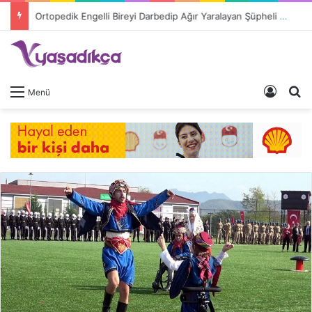
Ortopedik Engelli Bireyi Darbedip Ağır Yaralayan Şüpheli Tutuklandı
Giriş 
A
Menü