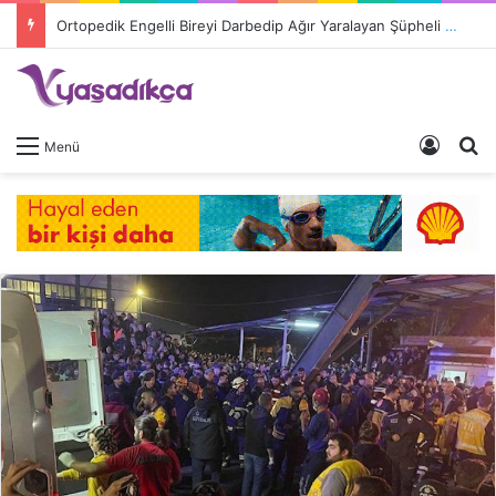
Ortopedik Engelli Bireyi Darbedip Ağır Yaralayan Şüpheli Tutuklandı
Giriş 
A
Menü