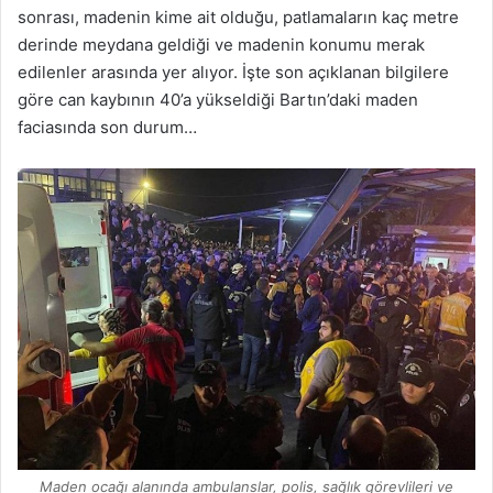
sonrası, madenin kime ait olduğu, patlamaların kaç metre
derinde meydana geldiği ve madenin konumu merak
edilenler arasında yer alıyor. İşte son açıklanan bilgilere
göre can kaybının 40’a yükseldiği Bartın’daki maden
faciasında son durum…
Maden ocağı alanında ambulanslar, polis, sağlık görevlileri ve