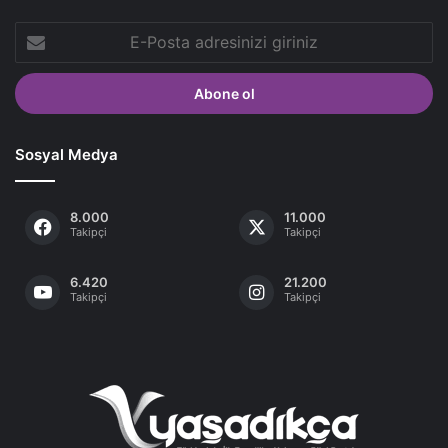
E-
Posta
adresinizi
giriniz
Sosyal Medya
8.000
11.000
Takipçi
Takipçi
6.420
21.200
Takipçi
Takipçi