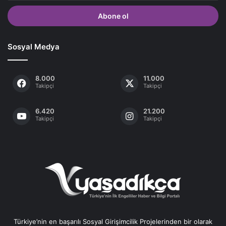
adresinizi
giriniz
Sosyal Medya
8.000
11.000
Takipçi
Takipçi
6.420
21.200
Takipçi
Takipçi
Türkiye’nin en başarılı Sosyal Girişimcilik Projelerinden bir olarak