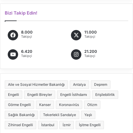
Bizi Takip Edin!
8.000
11.000
Takipçi
Takipçi
6.420
21.200
Takipçi
Takipçi
Aile ve Sosyal Hizmetler Bakanlığı
Antalya
Deprem
Engelli
Engelli Bireyler
Engelli İstihdamı
Erişilebilirlik
Görme Engelli
Kanser
Koronavirüs
Otizm
Sağlık Bakanlığı
Tekerlekli Sandalye
Yaşlı
Zihinsel Engelli
İstanbul
İzmir
İşitme Engelli