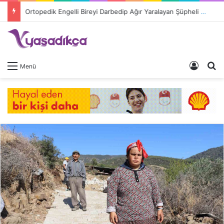
Ortopedik Engelli Bireyi Darbedip Ağır Yaralayan Şüpheli Tutuklandı
Giriş 
A
Menü