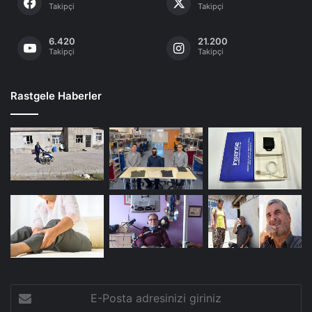
Takipçi
Takipçi
6.420
21.200
Takipçi
Takipçi
Rastgele Haberler
E-
Posta