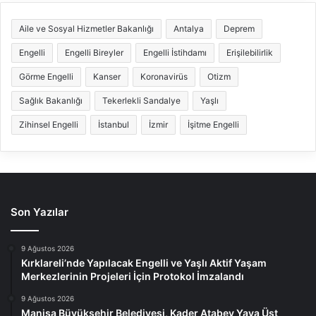
Aile ve Sosyal Hizmetler Bakanlığı
Antalya
Deprem
Engelli
Engelli Bireyler
Engelli İstihdamı
Erişilebilirlik
Görme Engelli
Kanser
Koronavirüs
Otizm
Sağlık Bakanlığı
Tekerlekli Sandalye
Yaşlı
Zihinsel Engelli
İstanbul
İzmir
İşitme Engelli
Son Yazılar
9 Ağustos 2026
Kırklareli’nde Yapılacak Engelli ve Yaşlı Aktif Yaşam
Merkezlerinin Projeleri İçin Protokol İmzalandı
9 Ağustos 2026
Manisa Büyükşehir Belediyesi, Kader Atabey Yaya Üst