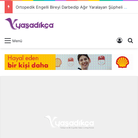
Ortopedik Engelli Bireyi Darbedip Ağır Yaralayan Şüpheli Tutuklandı
Giriş 
A
Menü