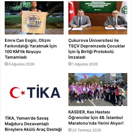
Emre Can Esgin, Otizm
Çukurova Üniversitesi ile
Farkındalığı Yaratmak İçin
TSÇV Depremzede Çocuklar
100 KM’lik Koşuyu
İçin İş Birliği Protokolü
Tamamladı
İmzaladı
6 Ağustos 2026
1 Ağustos 2026
KASDER, Kas Hastası
Öğrenciler İçin 48. İstanbul
TİKA, Yemen’de Savaş
Maratonu’nda Yerini Alıyor!
Mağduru Dezavantajlı
Bireylere Akülü Araç Desteği
23 Temmuz 2026