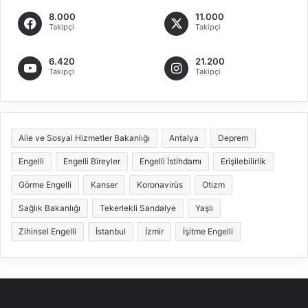
8.000
11.000
Takipçi
Takipçi
6.420
21.200
Takipçi
Takipçi
Aile ve Sosyal Hizmetler Bakanlığı
Antalya
Deprem
Engelli
Engelli Bireyler
Engelli İstihdamı
Erişilebilirlik
Görme Engelli
Kanser
Koronavirüs
Otizm
Sağlık Bakanlığı
Tekerlekli Sandalye
Yaşlı
Zihinsel Engelli
İstanbul
İzmir
İşitme Engelli