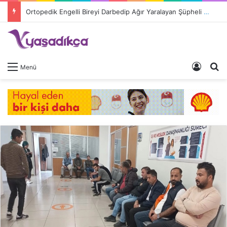
Ortopedik Engelli Bireyi Darbedip Ağır Yaralayan Şüpheli Tutuklandı
Giriş 
A
Menü