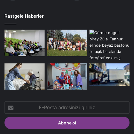
Rastgele Haberler
E-
Posta
adresinizi
giriniz