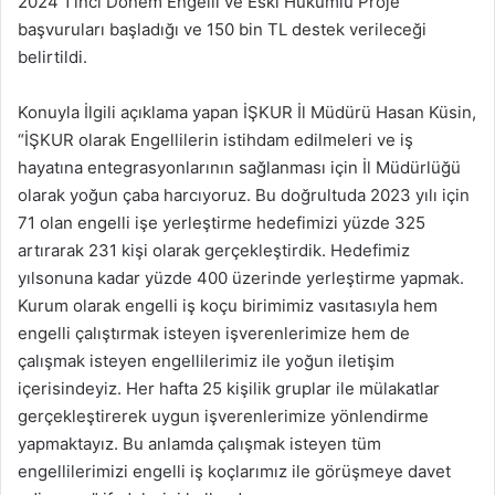
2024 1’inci Dönem Engelli ve Eski Hükümlü Proje
başvuruları başladığı ve 150 bin TL destek verileceği
belirtildi.
Konuyla İlgili açıklama yapan İŞKUR İl Müdürü Hasan Küsin,
“İŞKUR olarak Engellilerin istihdam edilmeleri ve iş
hayatına entegrasyonlarının sağlanması için İl Müdürlüğü
olarak yoğun çaba harcıyoruz. Bu doğrultuda 2023 yılı için
71 olan engelli işe yerleştirme hedefimizi yüzde 325
artırarak 231 kişi olarak gerçekleştirdik. Hedefimiz
yılsonuna kadar yüzde 400 üzerinde yerleştirme yapmak.
Kurum olarak engelli iş koçu birimimiz vasıtasıyla hem
engelli çalıştırmak isteyen işverenlerimize hem de
çalışmak isteyen engellilerimiz ile yoğun iletişim
içerisindeyiz. Her hafta 25 kişilik gruplar ile mülakatlar
gerçekleştirerek uygun işverenlerimize yönlendirme
yapmaktayız. Bu anlamda çalışmak isteyen tüm
engellilerimizi engelli iş koçlarımız ile görüşmeye davet