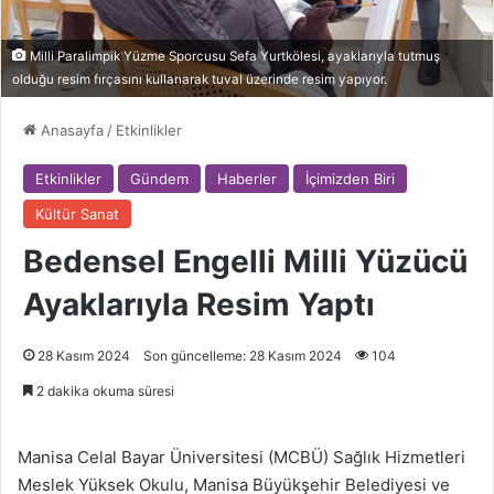
Milli Paralimpik Yüzme Sporcusu Sefa Yurtkölesi, ayaklarıyla tutmuş
olduğu resim fırçasını kullanarak tuval üzerinde resim yapıyor.
Anasayfa
/
Etkinlikler
Etkinlikler
Gündem
Haberler
İçimizden Biri
Kültür Sanat
Bedensel Engelli Milli Yüzücü
Ayaklarıyla Resim Yaptı
28 Kasım 2024
Son güncelleme: 28 Kasım 2024
104
2 dakika okuma süresi
Manisa Celal Bayar Üniversitesi (MCBÜ) Sağlık Hizmetleri
Meslek Yüksek Okulu, Manisa Büyükşehir Belediyesi ve