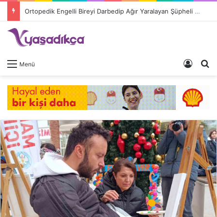
Ortopedik Engelli Bireyi Darbedip Ağır Yaralayan Şüpheli Tutuklandı
Giriş 
A
Menü