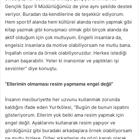
Gençlik Spor İl Müdürlüğümüz de yine aynı şekilde destek
veriyor. Buradan da kendilerine de teşekkür ediyorum.
Hem sportif alanda hem kültürel alanda resim yapmak gibi
kitap yazmak gibi konuşmacı olmak gibi birçok alanda da
aktif olduğum için çok mutluyum. Engelli insanlara da,
engelsiz insanlara da motive olabiliyorsam ne mutlu bana.
İnşallah onlara da örnek olabiliyoruzdur. Herkes istediği
zaman başarabilir. Yeter ki inansınlar ve yaptıkları işi
sevsinler” diye konuştu.
“Ellerimin olmaması resim yapmama engel değil”
İnsanın mecburiyette her uzvunu kullanmak zorunda
kaldığını ifade eden Yurtkölesi, “Bugün de bunun ispatını
gösteriyorum. Ellerim yok belki ama resim yapmak için
engel değil. Ayaklarımı kullanarak resim yapıyor ve
gördüğünüz gibi buradaki arkadaşlara örnek olabiliyorsam
ne mutlu bizlere. Diğer arkadaşlar da gözü kapalı olarak