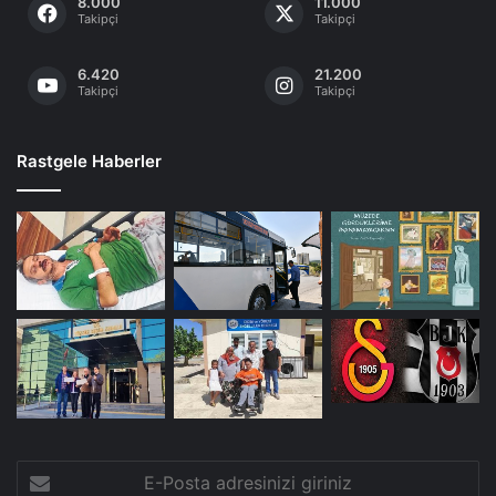
8.000
11.000
Takipçi
Takipçi
6.420
21.200
Takipçi
Takipçi
Rastgele Haberler
E-
Posta