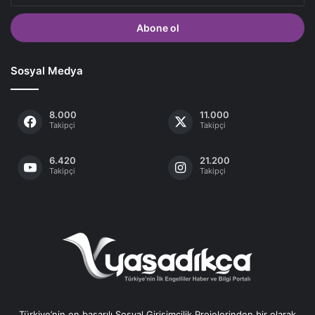
adresinizi
giriniz
Sosyal Medya
8.000
11.000
Takipçi
Takipçi
6.420
21.200
Takipçi
Takipçi
Türkiye’nin en başarılı Sosyal Girişimcilik Projelerinden bir olarak