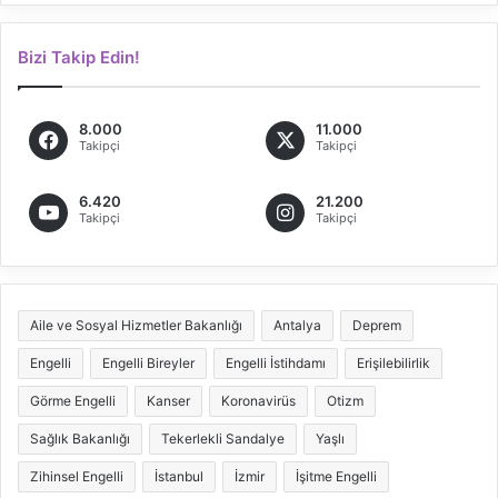
Bizi Takip Edin!
8.000
11.000
Takipçi
Takipçi
6.420
21.200
Takipçi
Takipçi
Aile ve Sosyal Hizmetler Bakanlığı
Antalya
Deprem
Engelli
Engelli Bireyler
Engelli İstihdamı
Erişilebilirlik
Görme Engelli
Kanser
Koronavirüs
Otizm
Sağlık Bakanlığı
Tekerlekli Sandalye
Yaşlı
Zihinsel Engelli
İstanbul
İzmir
İşitme Engelli