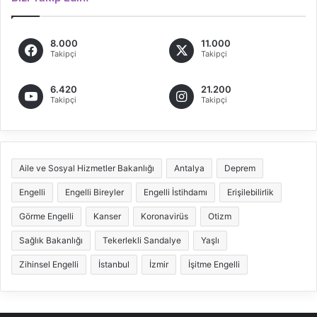
8.000
11.000
Takipçi
Takipçi
6.420
21.200
Takipçi
Takipçi
Aile ve Sosyal Hizmetler Bakanlığı
Antalya
Deprem
Engelli
Engelli Bireyler
Engelli İstihdamı
Erişilebilirlik
Görme Engelli
Kanser
Koronavirüs
Otizm
Sağlık Bakanlığı
Tekerlekli Sandalye
Yaşlı
Zihinsel Engelli
İstanbul
İzmir
İşitme Engelli