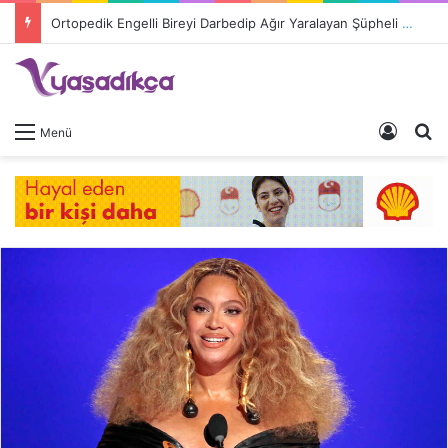
Ortopedik Engelli Bireyi Darbedip Ağır Yaralayan Şüpheli Tutuklandı
Giriş 
A
Menü