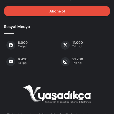
Posta
adresinizi
giriniz
Sosyal Medya
8.000
11.000
Takipçi
Takipçi
6.420
21.200
Takipçi
Takipçi