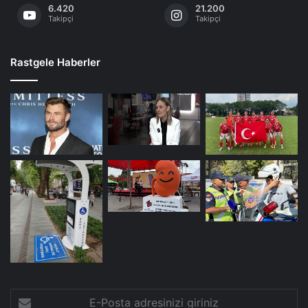
6.420
21.200
Takipçi
Takipçi
Rastgele Haberler
E-