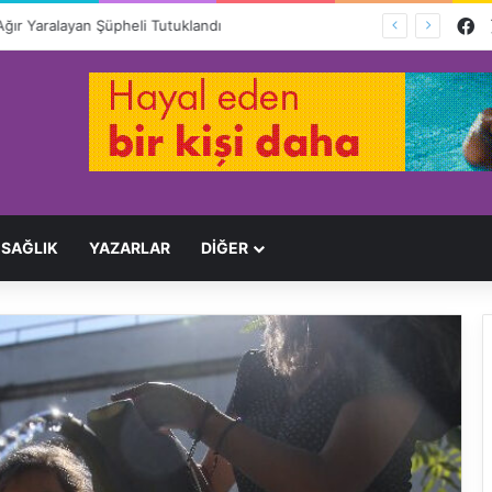
F
Ağır Yaralayan Şüpheli Tutuklandı
SAĞLIK
YAZARLAR
DİĞER