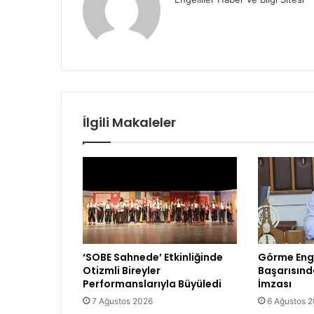
İlgili Makaleler
‘SOBE Sahnede’ Etkinliğinde
Görme Enge
Otizmli Bireyler
Başarısın
Performanslarıyla Büyüledi
İmzası
7 Ağustos 2026
6 Ağustos 