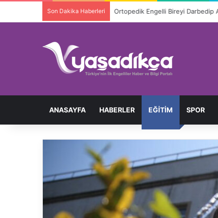
Son Dakika Haberleri
Ortopedik Engelli Bireyi Darbedip 
ANASAYFA
HABERLER
EĞITIM
SPOR