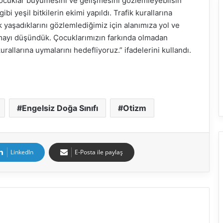
çocuklar büyümesini ve gelişmesini gözlemleyebilsin
 yeşil bitkilerin ekimi yapıldı. Trafik kurallarına
 yaşadıklarını gözlemlediğimiz için alanımıza yol ve
oymayı düşündük. Çocuklarımızın farkında olmadan
allarına uymalarını hedefliyoruz.” ifadelerini kullandı.
Engelsiz Doğa Sınıfı
Otizm
LinkedIn
E-Posta ile paylaş