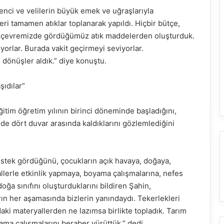
enci ve velilerin büyük emek ve uğraşlarıyla
ri tamamen atıklar toplanarak yapıldı. Hiçbir bütçe,
n çevremizde gördüğümüz atık maddelerden oluşturduk.
orlar. Burada vakit geçirmeyi seviyorlar.
 dönüşler aldık.” diye konuştu.
şıdılar”
tim öğretim yılının birinci döneminde başladığını,
de dört duvar arasında kaldıklarını gözlemlediğini
estek gördüğünü, çocukların açık havaya, doğaya,
erle etkinlik yapmaya, boyama çalışmalarına, nefes
ğa sınıfını oluşturduklarını bildiren Şahin,
ın her aşamasında bizlerin yanındaydı. Tekerlekleri
adaki materyallerden ne lazımsa birlikte topladık. Tarım
lama çalışmalarını beraber yürüttük.” dedi.