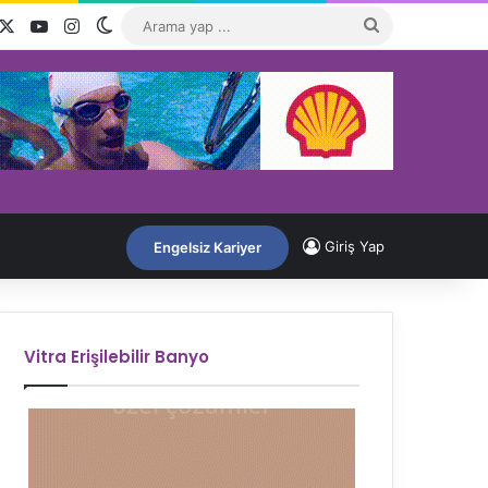
acebook
X
YouTube
Instagram
Dış görünümü değiştir
Arama
yap
...
Giriş Yap
Engelsiz Kariyer
Vitra Erişilebilir Banyo