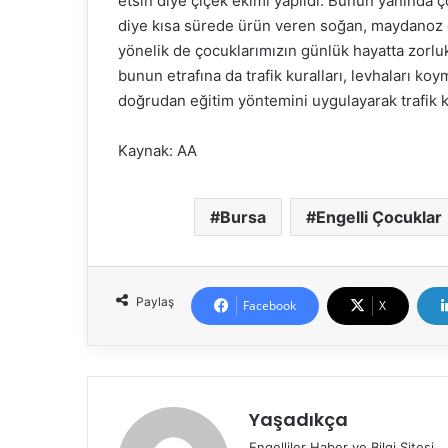
etsin diye çiçek ekimi yapıldı. Bunun yanında 
diye kısa sürede ürün veren soğan, maydanoz gibi
yönelik de çocuklarımızın günlük hayatta zorluk
bunun etrafına da trafik kuralları, levhaları k
doğrudan eğitim yöntemini uygulayarak trafik kur
Kaynak: AA
Bursa
Engelli Çocuklar
Paylaş
Facebook
X
Yaşadıkça
Engelliler Haber ve Bilgi Sitesi