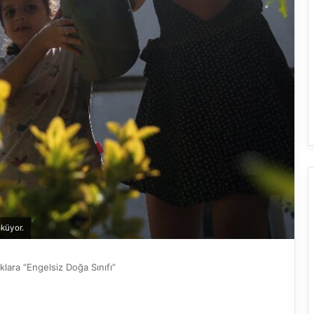
öküyor.
klara “Engelsiz Doğa Sınıfı”