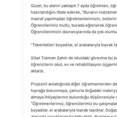
Güzel, bu alanın yaklaşık 7 ayda öğretmen, öğr
hazırlandığını ifade ederek, “Buranın malzemele
masraf yapılmadan öğretmenlerimizin, bizleri
Öğrencilerimiz mutlu, burada eğlenerek öğreniy
Öğrencilerimizin davranışlarında da çok olumlu
“Tekerlekleri boyadılar, el arabalarıyla toprak ta
Sibel Tokman Şahin de okuldaki görevine bu eği
öğrencilerin okul, ev ve rehabilitasyon üçgenin
aktardı.
Projesini anlattığında diğer öğretmenlerden d
toprağa dokunmaya, çamurla doğadaki materyall
almaya ihtiyaçlarının bulunduğu düşüncesiyle do
“Öğretmenlerimiz, öğrencilerimiz bu çalışmalar
boyadılar, el arabalarıyla toprak taşıdılar. Doğ
alanında çocuklarımızla bitki ektik. Bunların su