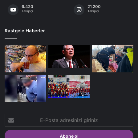
6.420
21.200
Takipçi
Takipçi
Rastgele Haberler
E-
Posta
adresinizi
giriniz