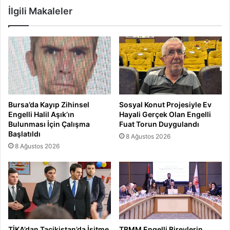
İlgili Makaleler
Bursa’da Kayıp Zihinsel
Sosyal Konut Projesiyle Ev
Engelli Halil Aşık’ın
Hayali Gerçek Olan Engelli
Bulunması İçin Çalışma
Fuat Torun Duygulandı
Başlatıldı
8 Ağustos 2026
8 Ağustos 2026
TİKA’dan Tacikistan’da İşitme
TBMM Engelli Bireylerin