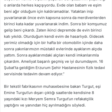
o anlarda herkes kaçışıyordu. Evde olan babam ve eşim
beni ağır olduğum için kaldıramadılar. Yataktan inip
yuvarlanarak önce evin kapısına sonra da merdivenlerden
birinci kata kadar yuvarlanarak indim. Sonra bir komşumuz
gelip beni çıkardı. Zaten ikinci depremde de evin birinci
katı yıkıldı. Oturduğum kendi evim de hasarlıydı. Gidecek
yerimiz olmadığı için bir hafta bir otomobilin içinde daha
sonra yakınlarımızın müstakil evlerinde ayaklarım alçıda
yattım. Sonra ayaklarımdaki alçıları kendi imkanlarımla
çıkardım. Ameliyat başarılı geçmiş ve iyi durumdayım. 16
Şubat’ta geldiğim Erzurum Şehir Hastanesinin fizik tedavi
servisinde tedavim devam ediyor.”
Bir tekstil fabrikasının muhasebesine bakan Turgut, eşi
Emine Turgut’un dışarı çıktığı saatlerde kendisine 8
yaşındaki kızı Meryem Semra Turgut’un refakatçilik
yaptığını ve yanından hiç ayrılmadığını söyledi.