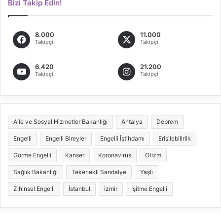
Bizi Takip Edin!
8.000
11.000
Takipçi
Takipçi
6.420
21.200
Takipçi
Takipçi
Aile ve Sosyal Hizmetler Bakanlığı
Antalya
Deprem
Engelli
Engelli Bireyler
Engelli İstihdamı
Erişilebilirlik
Görme Engelli
Kanser
Koronavirüs
Otizm
Sağlık Bakanlığı
Tekerlekli Sandalye
Yaşlı
Zihinsel Engelli
İstanbul
İzmir
İşitme Engelli