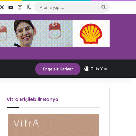
acebook
X
YouTube
Instagram
Dış görünümü değiştir
Arama
yap
...
Giriş Yap
Engelsiz Kariyer
Vitra Erişilebilir Banyo