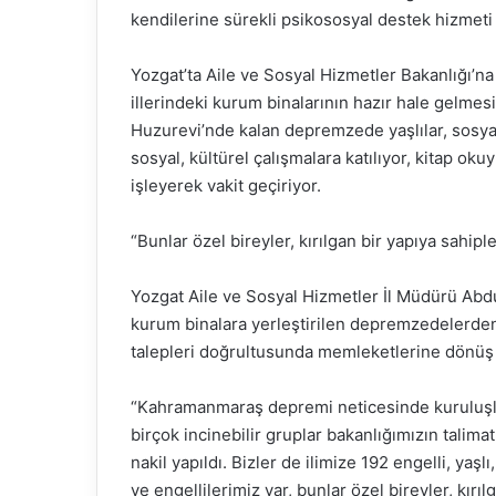
kendilerine sürekli psikososyal destek hizme
Yozgat’ta Aile ve Sosyal Hizmetler Bakanlığı’n
illerindeki kurum binalarının hazır hale gelmes
Huzurevi’nde kalan depremzede yaşlılar, sosyal
sosyal, kültürel çalışmalara katılıyor, kitap o
işleyerek vakit geçiriyor.
“Bunlar özel bireyler, kırılgan bir yapıya sahiple
Yozgat Aile ve Sosyal Hizmetler İl Müdürü Ab
kurum binalara yerleştirilen depremzedelerden 
talepleri doğrultusunda memleketlerine dönüş y
“Kahramanmaraş depremi neticesinde kuruluşlar
birçok incinebilir gruplar bakanlığımızın talimat
nakil yapıldı. Bizler de ilimize 192 engelli, yaşl
ve engellilerimiz var, bunlar özel bireyler, kırı