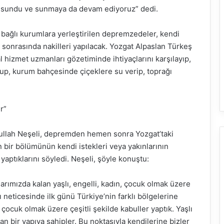
ti sundu ve sunmaya da devam ediyoruz” dedi.
a bağlı kurumlara yerleştirilen depremzedeler, kendi
i sonrasında nakilleri yapılacak. Yozgat Alpaslan Türkeş
 hizmet uzmanları gözetiminde ihtiyaçlarını karşılayıp,
kuyup, kurum bahçesinde çiçeklere su verip, toprağı
r”
dullah Neşeli, depremden hemen sonra Yozgat’taki
bir bölümünün kendi istekleri veya yakınlarının
aptıklarını söyledi. Neşeli, şöyle konuştu:
ımızda kalan yaşlı, engelli, kadın, çocuk olmak üzere
ı neticesinde ilk günü Türkiye’nin farklı bölgelerine
ı, çocuk olmak üzere çeşitli şekilde kabuller yaptık. Yaşlı
lgan bir yapıya sahipler. Bu noktasıyla kendilerine bizler