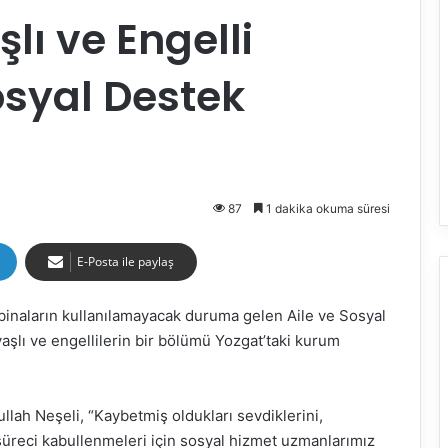
ı ve Engelli
osyal Destek
87
1 dakika okuma süresi
E-Posta ile paylaş
inaların kullanılamayacak duruma gelen Aile ve Sosyal
aşlı ve engellilerin bir bölümü Yozgat’taki kurum
llah Neşeli, “Kaybetmiş oldukları sevdiklerini,
üreci kabullenmeleri için sosyal hizmet uzmanlarımız