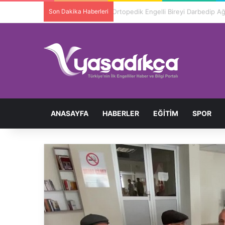
Son Dakika Haberleri
Ortopedik Engelli Bireyi Darbedip 
ANASAYFA
HABERLER
EĞITIM
SPOR