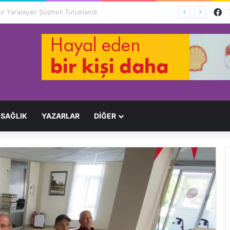
F
Ağır Yaralayan Şüpheli Tutuklandı
SAĞLIK
YAZARLAR
DİĞER