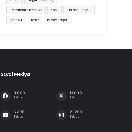
Tekerlekli Sandalye
Yaşlı
Zihinsel Engelli
İstanbul
İzmir
İşitme Engelli
Sosyal Medya
8.000
11.000
Takipçi
Takipçi
6.420
21.200
Takipçi
Takipçi