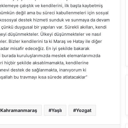
klemeye çalıştık ve kendilerini, ilk başta kaybetmiş
ı mümkün değil ama bu süreci kabullenmeleri için sosyal
sikososyal destek hizmeti sunduk ve sunmaya da devam
çünkü duygusal bir yapıları var. Sürekli akılları, kendi
geyi düşünmekteler. Ülkeyi düşünmekteler ve nasıl
r. Bizler kendilerini ta ki Maraş ve Hatay ile diğer
kadar misafir edeceğiz. En iyi şekilde bakarak
ri burada kuruluşlarımızda meslek elemanlarımızda
ri hiçbir şekilde aksatılmamakta, kendilerine
 manevi destek de sağlanmakta, inanıyorum ki
nşallah bu travmayı kısa sürede atlatacaklar”
Kahramanmaraş
Yaşlı
Yozgat