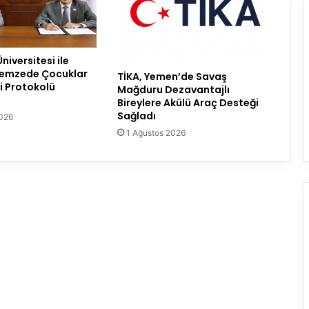
iversitesi ile
emzede Çocuklar
TİKA, Yemen’de Savaş
iği Protokolü
Mağduru Dezavantajlı
Bireylere Akülü Araç Desteği
Sağladı
2026
1 Ağustos 2026