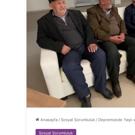
Anasayfa
/
Sosyal Sorumluluk
/
Depremzede Yaşlı ve
Sosyal Sorumluluk