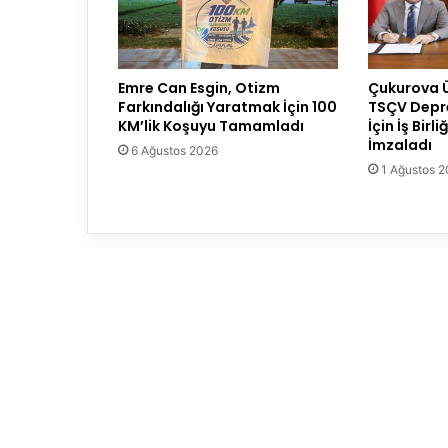
Emre Can Esgin, Otizm
Çukurova Ün
Farkındalığı Yaratmak İçin 100
TSÇV Depr
KM’lik Koşuyu Tamamladı
İçin İş Birl
İmzaladı
6 Ağustos 2026
1 Ağustos 