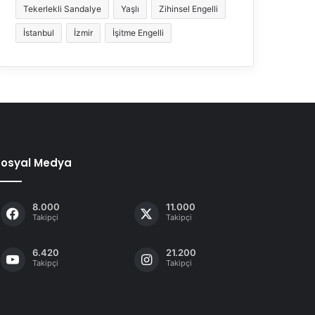
Tekerlekli Sandalye
Yaşlı
Zihinsel Engelli
İstanbul
İzmir
İşitme Engelli
Sosyal Medya
8.000
11.000
Takipçi
Takipçi
6.420
21.200
Takipçi
Takipçi