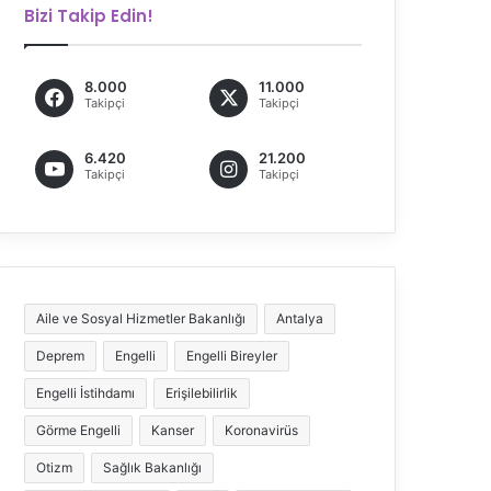
Bizi Takip Edin!
8.000
11.000
Takipçi
Takipçi
6.420
21.200
Takipçi
Takipçi
Aile ve Sosyal Hizmetler Bakanlığı
Antalya
Deprem
Engelli
Engelli Bireyler
Engelli İstihdamı
Erişilebilirlik
Görme Engelli
Kanser
Koronavirüs
Otizm
Sağlık Bakanlığı