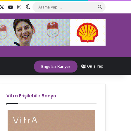
acebook
X
YouTube
Instagram
Dış görünümü değiştir
Arama
yap
...
Giriş Yap
Engelsiz Kariyer
Vitra Erişilebilir Banyo