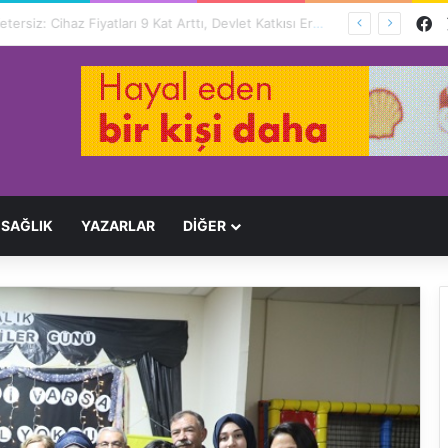
F
Engelliler İçin Hayat Pahalı, Destek Yetersiz: Cihaz Fiyatları 9 Kat Arttı, Devlet Katkısı Eriyor
SAĞLIK
YAZARLAR
DİĞER