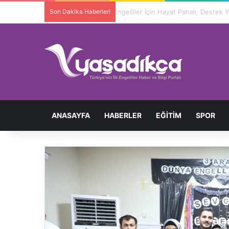
Son Dakika Haberleri
ANASAYFA
HABERLER
EĞITIM
SPOR