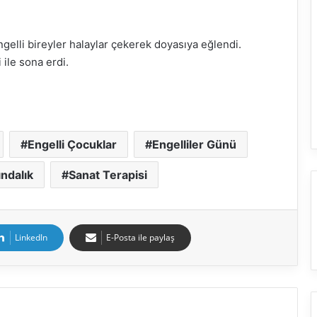
elli bireyler halaylar çekerek doyasıya eğlendi.
 ile sona erdi.
Engelli Çocuklar
Engelliler Günü
ındalık
Sanat Terapisi
LinkedIn
E-Posta ile paylaş