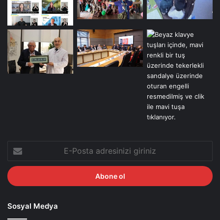
E-
Posta
adresinizi
giriniz
Sosyal Medya