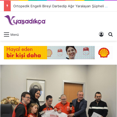
Ortopedik Engelli Bireyi Darbedip Ağır Yaralayan Şüpheli Tutuklandı
Giriş 
A
Menü