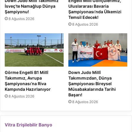
Down Judo Millî Takımımız
Engelli Milli Golfçülerimiz,
İsveç’te Namağlup Dünya
Uluslararası Bavaria
Şampiyonu!
Şampiyonası’nda Ülkemizi
Temsil Edecek!
8 Ağustos 2026
8 Ağustos 2026
Görme Engelli B1 Millî
Down Judo Millî
Takımımız, Avrupa
Takımımızdan, Dünya
Şampiyonası’na Riva
Şampiyonası Bireysel
Kampında Hazırlanıyor
Müsabakalarında Tarihi
Başarı!
8 Ağustos 2026
8 Ağustos 2026
Vitra Erişilebilir Banyo