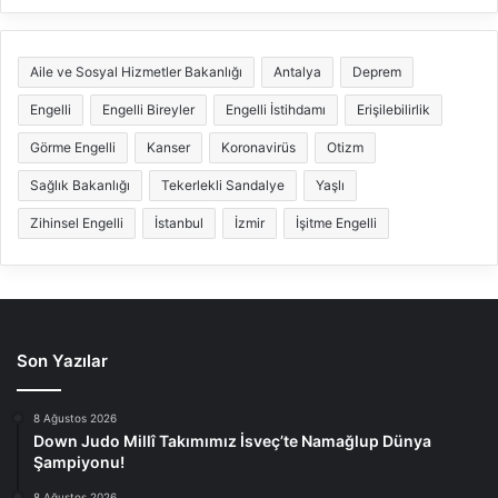
Aile ve Sosyal Hizmetler Bakanlığı
Antalya
Deprem
Engelli
Engelli Bireyler
Engelli İstihdamı
Erişilebilirlik
Görme Engelli
Kanser
Koronavirüs
Otizm
Sağlık Bakanlığı
Tekerlekli Sandalye
Yaşlı
Zihinsel Engelli
İstanbul
İzmir
İşitme Engelli
Son Yazılar
8 Ağustos 2026
Down Judo Millî Takımımız İsveç’te Namağlup Dünya
Şampiyonu!
8 Ağustos 2026