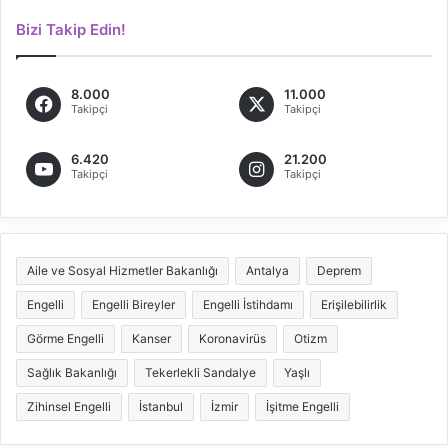
Bizi Takip Edin!
8.000
11.000
Takipçi
Takipçi
6.420
21.200
Takipçi
Takipçi
Aile ve Sosyal Hizmetler Bakanlığı
Antalya
Deprem
Engelli
Engelli Bireyler
Engelli İstihdamı
Erişilebilirlik
Görme Engelli
Kanser
Koronavirüs
Otizm
Sağlık Bakanlığı
Tekerlekli Sandalye
Yaşlı
Zihinsel Engelli
İstanbul
İzmir
İşitme Engelli