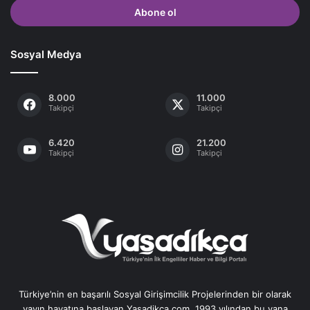
giriniz
Sosyal Medya
8.000
11.000
Takipçi
Takipçi
6.420
21.200
Takipçi
Takipçi
Türkiye’nin en başarılı Sosyal Girişimcilik Projelerinden bir olarak
yayın hayatına başlayan Yasadikca.com, 1993 yılından bu yana