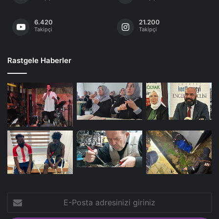
6.420
21.200
Takipçi
Takipçi
Rastgele Haberler
E-
Posta
adresinizi