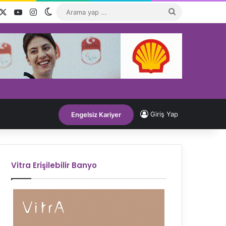
acebook
X
YouTube
Instagram
Dış görünümü değiştir
Arama
yap
...
Giriş Yap
Engelsiz Kariyer
Vitra Erişilebilir Banyo