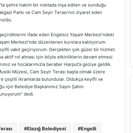
t’ta şehre hakim bir noktada inşa edilen ve sunduğu
lakgazi Parkı ve Cam Seyir Terası’nın ziyaret eden
nuldu.
geçirdiklerini ifade eden Engelsiz Yaşam Merkezi’ndeki
Yaşam Merkezi’nde düzenlenen kurslara katılıyorum.
eyifli vakit geçiriyorum. Gerçekten çok güzel bir hizmet.
a aktif rol alması için böyle etkinliklerin devam etmesi
ımız ve hocalarımızla beraber Harput’a geziye geldik.
 Musiki Müzesi, Cam Seyir Terası başta olmak üzere
re çeşitli ikramlarda bulundular. Oldukça keyifli ve
uğu için Belediye Başkanımız Sayın Şahin
 sunuyorum” dedi.
erası
Elazığ Belediyesi
Engelli