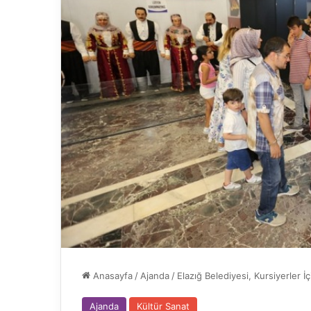
Anasayfa
/
Ajanda
/
Elazığ Belediyesi, Kursiyerler 
Ajanda
Kültür Sanat