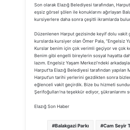
Son olarak Elazığ Belediyesi tarafından, Harpu
eşsiz görsel şölen ile konuklarını ağırlayan Ba
kursiyerlere daha sonra çeşitli ikramlarda bulu
Düzenlenen Harput gezisinde keyif dolu vakit 
kurslarda kursiyer olan Ömer Pala, “Engelsiz 
Kurslar benim için çok verimli geçiyor ve çok k
Benim gibi engelli bireylerin sosyal hayatta dah
lazım. Engelsiz Yaşam Merkezi’ndeki arkadaşlar
Harput’ta Elazığ Belediyesi tarafından yapılan
Harput’un tarihi yerlerini gezdikten sonra bizle
eğlenceli vakit geçirdik. Bize bu hizmeti sund
Şerifoğulları’na teşekkür ediyor, şükranlarımı
Elazığ Son Haber
Balakgazi Parkı
Cam Seyir T