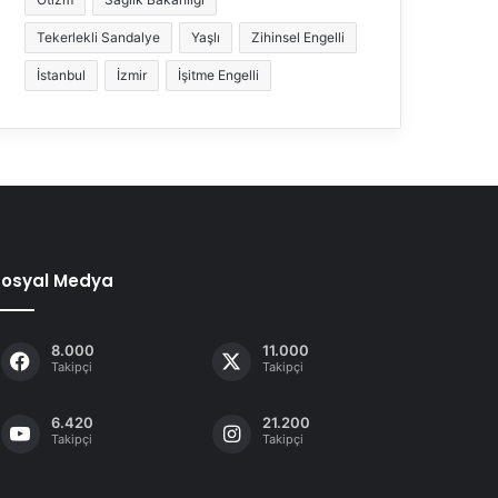
Tekerlekli Sandalye
Yaşlı
Zihinsel Engelli
İstanbul
İzmir
İşitme Engelli
Sosyal Medya
8.000
11.000
Takipçi
Takipçi
6.420
21.200
Takipçi
Takipçi