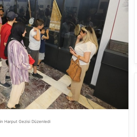
İçin Harput Gezisi Düzenledi