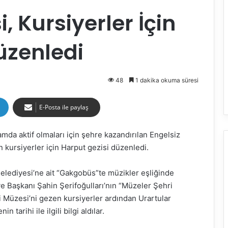
, Kursiyerler İçin
üzenledi
48
1 dakika okuma süresi
E-Posta ile paylaş
amda aktif olmaları için şehre kazandırılan Engelsiz
kursiyerler için Harput gezisi düzenledi.
ığ Belediyesi’ne ait “Gakgobüs”te müzikler eşliğinde
ye Başkanı Şahin Şerifoğulları’nın “Müzeler Şehri
ki Müzesi’ni gezen kursiyerler ardından Urartular
 tarihi ile ilgili bilgi aldılar.