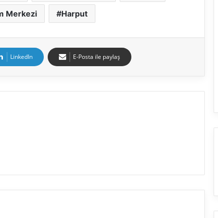
m Merkezi
Harput
LinkedIn
E-Posta ile paylaş