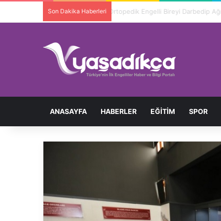
Son Dakika Haberleri
Ortopedik Engelli Bireyi Darbedip 
ANASAYFA
HABERLER
EĞITIM
SPOR