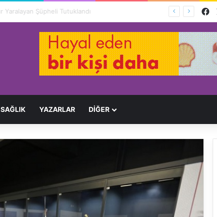
F
Ağır Yaralayan Şüpheli Tutuklandı
SAĞLIK
YAZARLAR
DİĞER