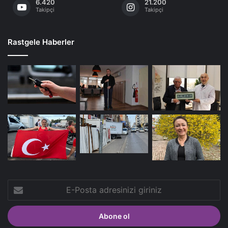
6.420
21.200
Takipçi
Takipçi
Rastgele Haberler
E-
Posta
adresinizi
giriniz