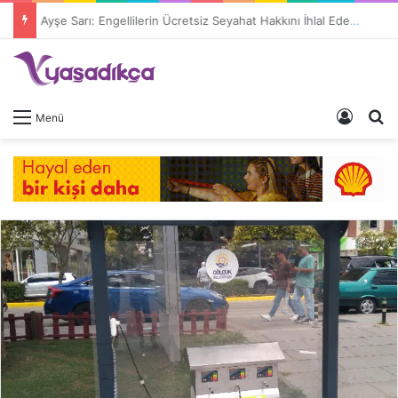
Ayşe Sarı: Engellilerin Ücretsiz Seyahat Hakkını İhlal Edenler Suç İşliyor
Giriş 
A
Menü