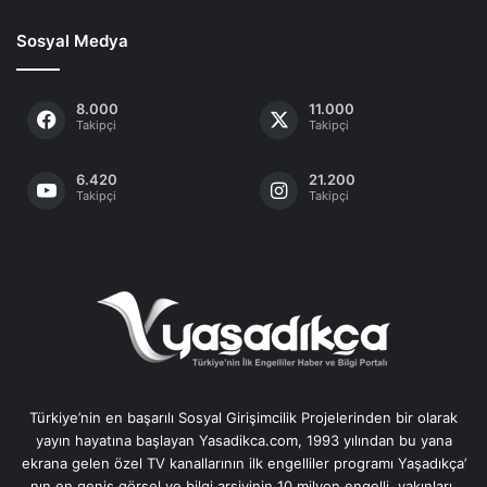
Sosyal Medya
8.000
11.000
Takipçi
Takipçi
6.420
21.200
Takipçi
Takipçi
Türkiye’nin en başarılı Sosyal Girişimcilik Projelerinden bir olarak
yayın hayatına başlayan Yasadikca.com, 1993 yılından bu yana
ekrana gelen özel TV kanallarının ilk engelliler programı Yaşadıkça’
nın en geniş görsel ve bilgi arşivinin 10 milyon engelli, yakınları,