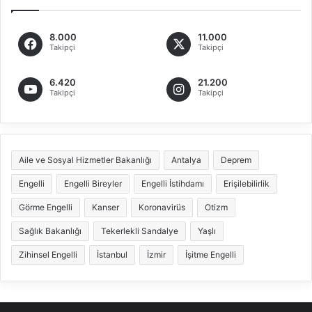
8.000
11.000
Takipçi
Takipçi
6.420
21.200
Takipçi
Takipçi
Aile ve Sosyal Hizmetler Bakanlığı
Antalya
Deprem
Engelli
Engelli Bireyler
Engelli İstihdamı
Erişilebilirlik
Görme Engelli
Kanser
Koronavirüs
Otizm
Sağlık Bakanlığı
Tekerlekli Sandalye
Yaşlı
Zihinsel Engelli
İstanbul
İzmir
İşitme Engelli