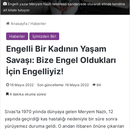
Engelli yazar Meryem Nazlı tekerlekli sandalyede oturarak elinde kendine
ait kitabı tutuyor.
Anasayfa
/
Haberler
Haberler
İçimizden Biri
Engelli Bir Kadının Yaşam
Savaşı: Bize Engel Oldukları
İçin Engelliyiz!
16 Mayıs 2022
Son güncelleme: 16 Mayıs 2022
64
4 dakika okuma süresi
Sivas’ta 1970 yılında dünyaya gelen Meryem Nazlı, 12
yaşında geçirdiği kas hastalığı nedeniyle bir süre sonra
yürüyemez duruma geldi. O andan itibaren önüne çıkarılan