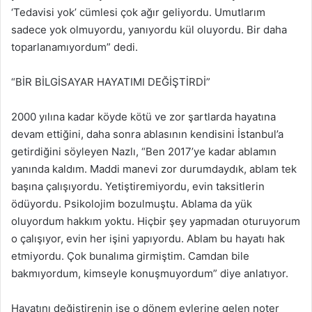
‘Tedavisi yok’ cümlesi çok ağır geliyordu. Umutlarım
sadece yok olmuyordu, yanıyordu kül oluyordu. Bir daha
toparlanamıyordum” dedi.
“BİR BİLGİSAYAR HAYATIMI DEĞİŞTİRDİ”
2000 yılına kadar köyde kötü ve zor şartlarda hayatına
devam ettiğini, daha sonra ablasının kendisini İstanbul’a
getirdiğini söyleyen Nazlı, “Ben 2017’ye kadar ablamın
yanında kaldım. Maddi manevi zor durumdaydık, ablam tek
başına çalışıyordu. Yetiştiremiyordu, evin taksitlerin
ödüyordu. Psikolojim bozulmuştu. Ablama da yük
oluyordum hakkım yoktu. Hiçbir şey yapmadan oturuyorum
o çalışıyor, evin her işini yapıyordu. Ablam bu hayatı hak
etmiyordu. Çok bunalıma girmiştim. Camdan bile
bakmıyordum, kimseyle konuşmuyordum” diye anlatıyor.
Hayatını değiştirenin ise o dönem evlerine gelen noter