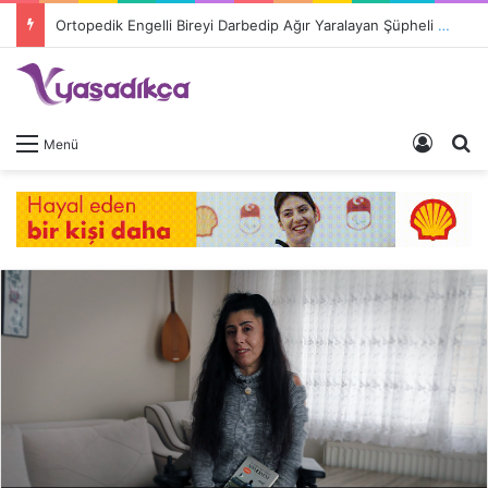
Ortopedik Engelli Bireyi Darbedip Ağır Yaralayan Şüpheli Tutuklandı
Giriş 
A
Menü