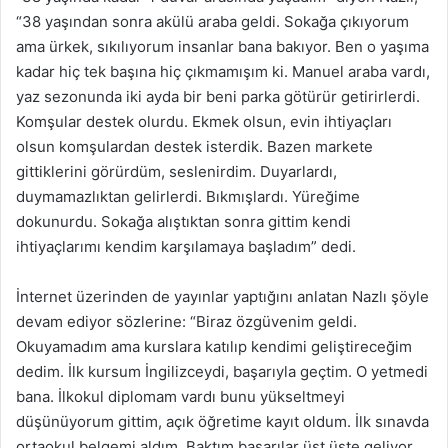
“38 yaşından sonra akülü araba geldi. Sokağa çıkıyorum
ama ürkek, sıkılıyorum insanlar bana bakıyor. Ben o yaşıma
kadar hiç tek başına hiç çıkmamışım ki. Manuel araba vardı,
yaz sezonunda iki ayda bir beni parka götürür getirirlerdi.
Komşular destek olurdu. Ekmek olsun, evin ihtiyaçları
olsun komşulardan destek isterdik. Bazen markete
gittiklerini görürdüm, seslenirdim. Duyarlardı,
duymamazlıktan gelirlerdi. Bıkmışlardı. Yüreğime
dokunurdu. Sokağa alıştıktan sonra gittim kendi
ihtiyaçlarımı kendim karşılamaya başladım” dedi.
İnternet üzerinden de yayınlar yaptığını anlatan Nazlı şöyle
devam ediyor sözlerine: “Biraz özgüvenim geldi.
Okuyamadım ama kurslara katılıp kendimi geliştireceğim
dedim. İlk kursum İngilizceydi, başarıyla geçtim. O yetmedi
bana. İlkokul diplomam vardı bunu yükseltmeyi
düşünüyorum gittim, açık öğretime kayıt oldum. İlk sınavda
ortaokul belgemi aldım. Baktım başarılar üst üste geliyor,