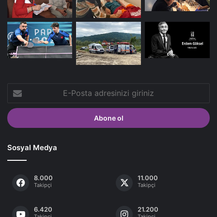
E-
Posta
adresinizi
giriniz
Sosyal Medya
8.000
11.000
Takipçi
Takipçi
6.420
21.200
Takipçi
Takipçi