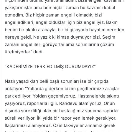
hiçbirinden olumlu yanıt alamadım. Bize engelli kavramını
yakıştırmışlar ama ben hiçbir zaman bu kavramı kabul
etmedim. Biz hiçbir zaman engelli olmadık, bizi
engelledikleri, engel oldukları için biz engelliyiz. Bakın
benim bir akülü arabayla, bir bilgisayarla hayatım nereden
nereye geldi. Ne yazık ki kimse duymuyor bizi. Seçim
zamanı engellileri görüyorlar ama sorunlarına çözüm
üretmiyorlar” dedi.
“KADERİMİZE TERK EDİLMİŞ DURUMDAYIZ”
Nazlı yaşadıkları belli başlı sorunları ise bir çırpıda
anlatıyor: “Yollarda giderken bizim geçitlerimize araçlar
park ediliyor. Yoldan geçemiyoruz. Hastanelerde sıkıntı
yaşıyoruz, raporlarla ilgili. Randevu alamıyoruz. Onun
dışında sürekliliği olan bir hastalığımız var ama raporlar
süreli veriliyor. İki yılda bir rapor yenilemek gerekiyor.
İlaçlarımızı alamıyoruz. Özel takviyeler almamız gerek