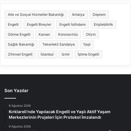
Aile ve Sosyal Hizmetler Bakanlığı
Antalya
Deprem
Engelli
Engelli Bireyler
Engelli İstihdamı
Erişilebilirlik
Görme Engelli
Kanser
Koronavirüs
Otizm
Sağlık Bakanlığı
Tekerlekli Sandalye
Yaşlı
Zihinsel Engelli
İstanbul
İzmir
İşitme Engelli
Son Yazılar
9 Ağustos 2026
Kırklareli’nde Yapılacak Engelli ve Yaşlı Aktif Yaşam
Merkezlerinin Projeleri İçin Protokol İmzalandı
9 Ağustos 2026