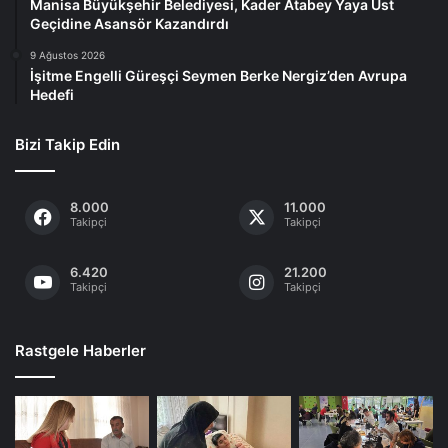
Manisa Büyükşehir Belediyesi, Kader Atabey Yaya Üst
Geçidine Asansör Kazandırdı
9 Ağustos 2026
İşitme Engelli Güreşçi Seymen Berke Nergiz’den Avrupa
Hedefi
Bizi Takip Edin
8.000
11.000
Takipçi
Takipçi
6.420
21.200
Takipçi
Takipçi
Rastgele Haberler