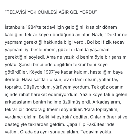
“TEDAVİSİ YOK CÜMLESİ AĞIR GELİYORDU”
İstanbul’a 1984’te tedavi için geldiğini, kısa bir dönem
kaldığını, tekrar köye döndüğünü anlatan Nazlı; ”Doktor ne
yapmam gerektiği hakkında bilgi verdi. Bol bol fizik tedavi
yapmam, iyi beslenmem, güzel ortamda yaşamam
gerektiğini söyledi. Ama ne yazık ki benim öyle bir şansım
yoktu. Şanslı bir ailede değildim tekrar beni köye
götürdüler. Köyde 1997’ye kadar kaldım, hastalığım baya
ilerledi. Hava şartları olsun, ev ortamı olsun, yollar taş
topraktı. Düşüyordum, yürüyemiyordum. Tek göz odanın
içinde rahat hareket edemiyordum. Yazın köye tatile gelen
arkadaşlarım benim halime üzülmüşlerdi. Arkadaşlarım,
tekrar bir doktora gitmemi söylediler. ‘Para toplayalım,
yardımcı olalım. Belki iyileşirsin’ dediler. Onların önerisi ve
desteğiyle tekrardan geldim. Çapa Tıp Fakültesi’nde
yattım. Orada da aynı sonucu aldım. Tedavim yoktu.