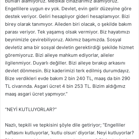
bunları alamıyoruz. Medikal cihazlarımız alamıyoruz.
Engellilere uygun ev yok. Devlet, evin gelir düzeyine göre
destek veriyor. Geliri hesaplıyor gideri hesaplamıyor. Bizi
birey olarak tanımıyor. Aileden biri olacak, o şekilde bakım
parası veriyor. Tek yaşamış olsak vermiyor. Biz hayatımızı
beynimizle çevirebiliyoruz. Aklımız başımızda. Sosyal
devletiz ama bir sosyal devletin gerektirdiği şekilde hizmet
göremiyoruz. Bizi aileye mahkum ediyorlar, aileler
ilgilenmiyor. Duyarlı değiller. Bizi aileye bırakıp arkasını
devlet dönmesin. Biz kaderimizi terk edilmiş durumdayız.
Bize verdikleri evde bakım 2 bin 240 TL, maaş da bin 290
TL civarında. Asgari ücret 4 bin 253 TL. Bizim aldığımız
maaş asgari ücret yapmıyor.”
“NEYİ KUTLUYORLAR?”
Nazlı, tepkili ve tepkisini şöyle dile getiriyor; “Engelliler
haftasını kutluyorlar, ‘kutlu olsun’ diyorlar. Neyi kutluyorlar?