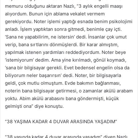
memuru olduğunu aktaran Nazlı, “3 aylık engelli maaşı
alıyordum. Bunun için ablama vekalet vermem
gerekiyordu. Noter işlemi yaptığı esnada benim psikolojimi
anladı. İşlem yaptıktan sonra gitmedi, benimle çay içti.
‘Sana ne yapabilirim, ne istersin’ dedi. İnsanlar çok umut
verip, bana sırtlarını dönmüşlerdi. Bir karar almıştım,
yapılmak istenen yardımları reddediyordum. Noter beye
‘istemiyorum’ dedim. Ama yine kırılmadı, gönül koymadı,
‘sana bir bilgisayar gerekli. Evet bedensel engelin olsa da
biliyorum neler başarırsın’ dedi. Noter, bir bilgisayarla
geldi, çok mutlu olmuştum. Evde bakımın bağlanması,
noterin bana bilgisayar getirmesi, o zamanlar akülü arabam
yoktu. Abim akülü arabasını bana göndermişti, küçük
gelmişti ona” diye konuştu.
“38 YAŞIMA KADAR 4 DUVAR ARASINDA YAŞADIM”
“38 yaşında kadar 4 duvar arasında yaşadım” diyen Nazlı,