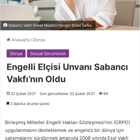
Sabancı Vakfı Genel Müdürü Nevgül Bilsel Safka.
Anasayfa
/
Dünya
Dünya
Sosyal Sorumluluk
Engelli Elçisi Unvanı Sabancı
Vakfı’nın Oldu
22 Şubat 2021
Son güncelleme: 22 Şubat 2021
64
2 dakika okuma süresi
Birleşmiş Milletler Engelli Hakları Sözleşmesi’nin (CRPD)
uygulanmasını desteklemek ve engelsiz bir dünya için
çalışmalarını sürdürmek amacıyla 2008 yılında Essl Vakfı