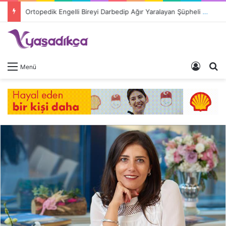
Ortopedik Engelli Bireyi Darbedip Ağır Yaralayan Şüpheli Tutuklandı
Giriş 
A
Menü