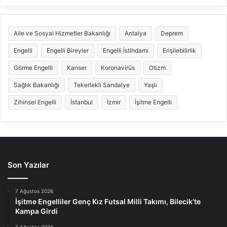
Aile ve Sosyal Hizmetler Bakanlığı
Antalya
Deprem
Engelli
Engelli Bireyler
Engelli İstihdamı
Erişilebilirlik
Görme Engelli
Kanser
Koronavirüs
Otizm
Sağlık Bakanlığı
Tekerlekli Sandalye
Yaşlı
Zihinsel Engelli
İstanbul
İzmir
İşitme Engelli
Son Yazılar
7 Ağustos 2026
İşitme Engelliler Genç Kız Futsal Milli Takımı, Bilecik’te
Kampa Girdi
7 Ağustos 2026