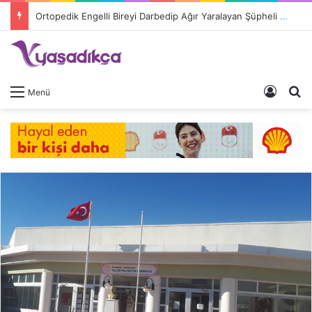
Ortopedik Engelli Bireyi Darbedip Ağır Yaralayan Şüpheli Tutuklandı
Giriş 
A
Menü