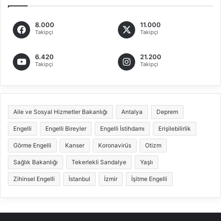
8.000
11.000
Takipçi
Takipçi
6.420
21.200
Takipçi
Takipçi
Aile ve Sosyal Hizmetler Bakanlığı
Antalya
Deprem
Engelli
Engelli Bireyler
Engelli İstihdamı
Erişilebilirlik
Görme Engelli
Kanser
Koronavirüs
Otizm
Sağlık Bakanlığı
Tekerlekli Sandalye
Yaşlı
Zihinsel Engelli
İstanbul
İzmir
İşitme Engelli