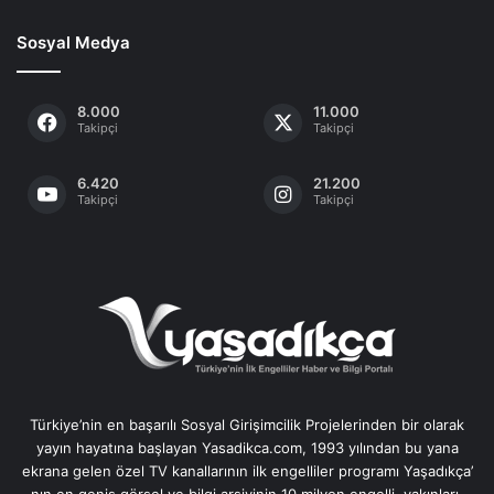
Sosyal Medya
8.000
11.000
Takipçi
Takipçi
6.420
21.200
Takipçi
Takipçi
Türkiye’nin en başarılı Sosyal Girişimcilik Projelerinden bir olarak
yayın hayatına başlayan Yasadikca.com, 1993 yılından bu yana
ekrana gelen özel TV kanallarının ilk engelliler programı Yaşadıkça’
nın en geniş görsel ve bilgi arşivinin 10 milyon engelli, yakınları,