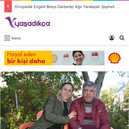
Ortopedik Engelli Bireyi Darbedip Ağır Yaralayan Şüpheli Tutuklandı
Giriş 
A
Menü