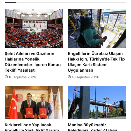
Şehit Aileleri ve Gazilerin
Engellilerin Ücretsiz Ulaşım
Haklarına Yönelik
Hakkı İçin, Türkiye’de Tek Tip
Düzenlemeleri İçeren Kanun
Ulaşım Kartı Sistemi
Teklifi Yasalaştı
Uygulanmalı
10 Ağustos 2026
10 Ağustos 2026
Kırklareli’nde Yapılacak
Manisa Büyükşehir
Engelli ve Yaşlı Aktif Yaşam
Belediyesi, Kader Atabey