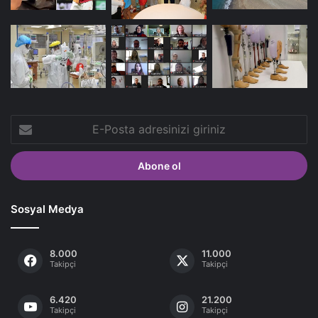
E-
Posta
adresinizi
giriniz
Sosyal Medya
8.000
11.000
Takipçi
Takipçi
6.420
21.200
Takipçi
Takipçi