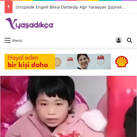
Ortopedik Engelli Bireyi Darbedip Ağır Yaralayan Şüpheli Tutuklandı
Giriş 
A
Menü