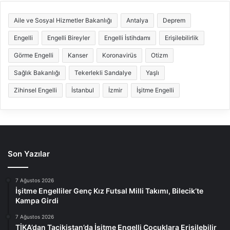
Aile ve Sosyal Hizmetler Bakanlığı
Antalya
Deprem
Engelli
Engelli Bireyler
Engelli İstihdamı
Erişilebilirlik
Görme Engelli
Kanser
Koronavirüs
Otizm
Sağlık Bakanlığı
Tekerlekli Sandalye
Yaşlı
Zihinsel Engelli
İstanbul
İzmir
İşitme Engelli
Son Yazılar
7 Ağustos 2026
İşitme Engelliler Genç Kız Futsal Milli Takımı, Bilecik’te
Kampa Girdi
7 Ağustos 2026
TİKA’dan Tacikistan’da İşitme Engelli Çocuklara Erişilebilir