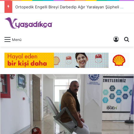
Ortopedik Engelli Bireyi Darbedip Ağır Yaralayan Şüpheli Tutuklandı
Giriş 
A
Menü