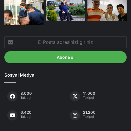
E-
Posta
adresinizi
giriniz
Sosyal Medya
8.000
11.000
Takipçi
Takipçi
6.420
21.200
Takipçi
Takipçi