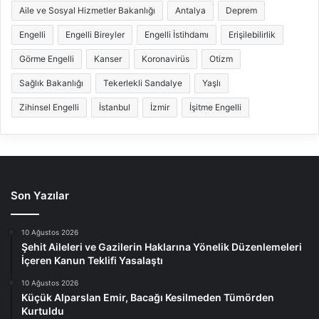
Aile ve Sosyal Hizmetler Bakanlığı
Antalya
Deprem
Engelli
Engelli Bireyler
Engelli İstihdamı
Erişilebilirlik
Görme Engelli
Kanser
Koronavirüs
Otizm
Sağlık Bakanlığı
Tekerlekli Sandalye
Yaşlı
Zihinsel Engelli
İstanbul
İzmir
İşitme Engelli
Son Yazılar
10 Ağustos 2026
Şehit Aileleri ve Gazilerin Haklarına Yönelik Düzenlemeleri
İçeren Kanun Teklifi Yasalaştı
10 Ağustos 2026
Küçük Alparslan Emir, Bacağı Kesilmeden Tümörden
Kurtuldu