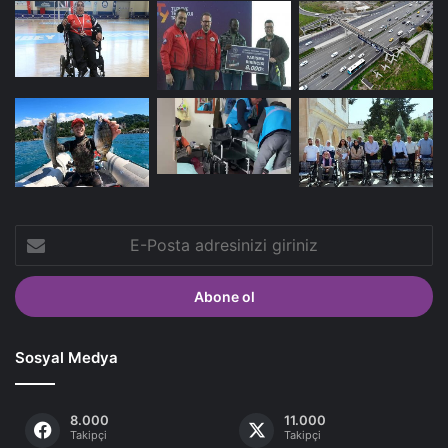
E-
Posta
adresinizi
giriniz
Sosyal Medya
8.000
11.000
Takipçi
Takipçi