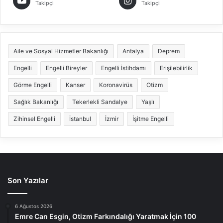
Takipçi
Takipçi
Aile ve Sosyal Hizmetler Bakanlığı
Antalya
Deprem
Engelli
Engelli Bireyler
Engelli İstihdamı
Erişilebilirlik
Görme Engelli
Kanser
Koronavirüs
Otizm
Sağlık Bakanlığı
Tekerlekli Sandalye
Yaşlı
Zihinsel Engelli
İstanbul
İzmir
İşitme Engelli
Son Yazılar
6 Ağustos 2026
Emre Can Esgin, Otizm Farkındalığı Yaratmak İçin 100