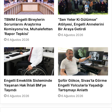
TBMM Engelli Bireylerin
“Sen Yeter Ki Gülümse”
Sorunlarını Araştırma
Atölyesi, Engelli Annelerini
Komisyonu’na, Muhalefetten
Bir Araya Getirdi
‘Rapor Tepkisi’
6 Ağustos 2026
6 Ağustos 2026
Engelli Emeklilik Sisteminde
Şoför Gökce, Sivas’ta Görme
Yaşanan Hak İhlali BM’ye
Engelli Yolcularla Yaşadığı
Taşındı
Tartışmayı Anlattı
6 Ağustos 2026
6 Ağustos 2026