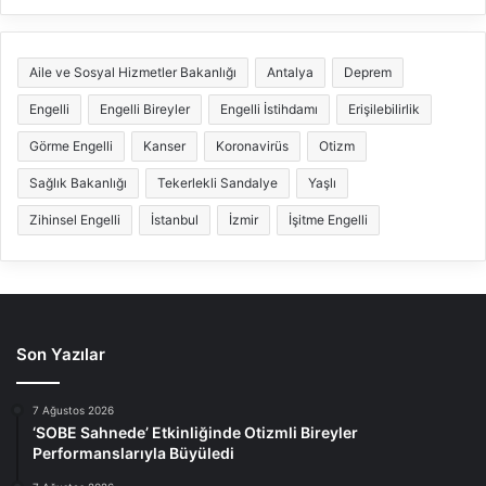
Aile ve Sosyal Hizmetler Bakanlığı
Antalya
Deprem
Engelli
Engelli Bireyler
Engelli İstihdamı
Erişilebilirlik
Görme Engelli
Kanser
Koronavirüs
Otizm
Sağlık Bakanlığı
Tekerlekli Sandalye
Yaşlı
Zihinsel Engelli
İstanbul
İzmir
İşitme Engelli
Son Yazılar
7 Ağustos 2026
‘SOBE Sahnede’ Etkinliğinde Otizmli Bireyler
Performanslarıyla Büyüledi