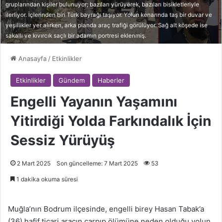
gruplarından kişiler bulunuyor; bazıları yürüyerek, bazıları bisikletleriyle
ilerliyor. İçlerinden biri Türk bayrağı taşıyor. Yolun kenarında taş bir duvar ve
yeşillikler yer alırken, arka planda araç trafiği görülüyor. Sağ alt köşede ise
sakallı ve kıvırcık saçlı bir adamın portresi eklenmiş.
Anasayfa
/
Etkinlikler
Etkinlikler
Gündem
Haberler
Engelli Yayanın Yaşamını
Yitirdiği Yolda Farkındalık İçin
Sessiz Yürüyüş
2 Mart 2025
Son güncelleme: 7 Mart 2025
53
1 dakika okuma süresi
Muğla’nın Bodrum ilçesinde, engelli birey Hasan Tabak’a
(36) hafif ticari aracın çarpıp ölümüne neden olduğu yolun