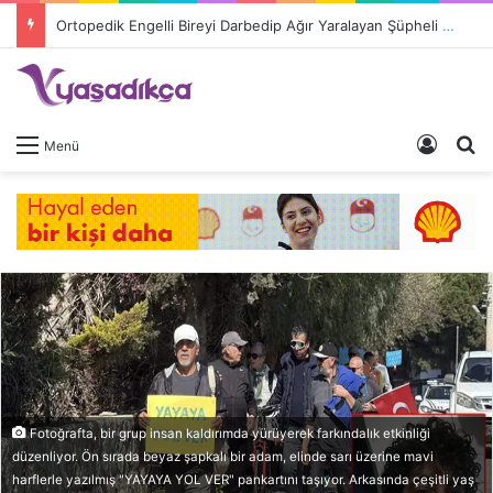
Ortopedik Engelli Bireyi Darbedip Ağır Yaralayan Şüpheli Tutuklandı
Giriş 
A
Menü
Fotoğrafta, bir grup insan kaldırımda yürüyerek farkındalık etkinliği
düzenliyor. Ön sırada beyaz şapkalı bir adam, elinde sarı üzerine mavi
harflerle yazılmış "YAYAYA YOL VER" pankartını taşıyor. Arkasında çeşitli yaş