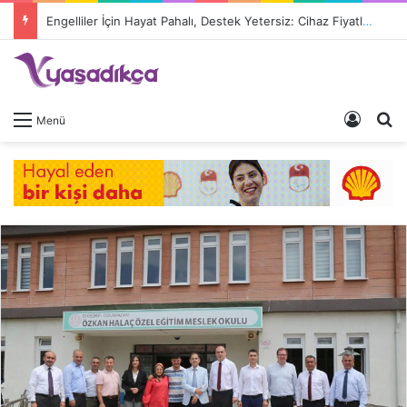
Engelliler İçin Hayat Pahalı, Destek Yetersiz: Cihaz Fiyatları 9 Kat Arttı, Devlet Katkısı Eriyor
Giriş 
A
Menü