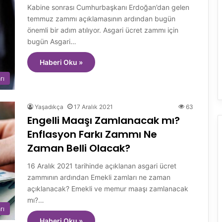
Kabine sonrası Cumhurbaşkanı Erdoğan’dan gelen
temmuz zammı açıklamasının ardından bugün
önemli bir adım atılıyor. Asgari ücret zammı için
bugün Asgari…
Haberi Oku »
rı
Yaşadıkça
17 Aralık 2021
63
Engelli Maaşı Zamlanacak mı?
Enflasyon Farkı Zammı Ne
Zaman Belli Olacak?
16 Aralık 2021 tarihinde açıklanan asgari ücret
zammının ardından Emekli zamları ne zaman
açıklanacak? Emekli ve memur maaşı zamlanacak
mı?…
rı
Haberi Oku »