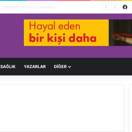
F
Engelliler İçin Hayat Pahalı, Destek Yetersiz: Cihaz Fiyatları 9 Kat Arttı, Devlet Katkısı Eriyor
SAĞLIK
YAZARLAR
DİĞER