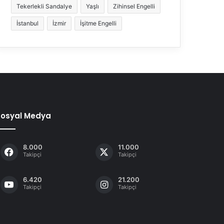
Tekerlekli Sandalye
Yaşlı
Zihinsel Engelli
İstanbul
İzmir
İşitme Engelli
Sosyal Medya
8.000
11.000
Takipçi
Takipçi
6.420
21.200
Takipçi
Takipçi