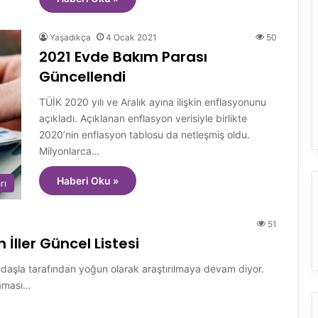
Yaşadıkça
4 Ocak 2021
50
2021 Evde Bakım Parası
Güncellendi
TÜİK 2020 yılı ve Aralık ayına ilişkin enflasyonunu
açıkladı. Açıklanan enflasyon verisiyle birlikte
2020’nin enflasyon tablosu da netleşmiş oldu.
Milyonlarca…
Haberi Oku »
rı
51
İller Güncel Listesi
ndaşla tarafından yoğun olarak araştırılmaya devam diyor.
maması…