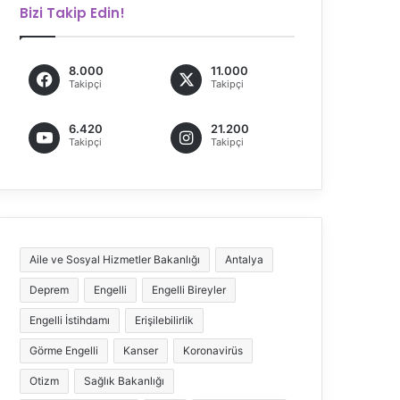
Bizi Takip Edin!
8.000
11.000
Takipçi
Takipçi
6.420
21.200
Takipçi
Takipçi
Aile ve Sosyal Hizmetler Bakanlığı
Antalya
Deprem
Engelli
Engelli Bireyler
Engelli İstihdamı
Erişilebilirlik
Görme Engelli
Kanser
Koronavirüs
Otizm
Sağlık Bakanlığı