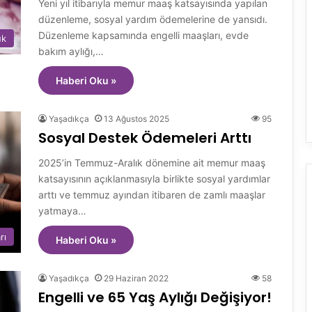
Yeni yıl itibarıyla memur maaş katsayısında yapılan
düzenleme, sosyal yardım ödemelerine de yansıdı.
Düzenleme kapsamında engelli maaşları, evde
uk
bakım aylığı,…
Haberi Oku »
Yaşadıkça
13 Ağustos 2025
95
Sosyal Destek Ödemeleri Arttı
2025’in Temmuz-Aralık dönemine ait memur maaş
katsayısının açıklanmasıyla birlikte sosyal yardımlar
arttı ve temmuz ayından itibaren de zamlı maaşlar
yatmaya…
rı
Haberi Oku »
Yaşadıkça
29 Haziran 2022
58
Engelli ve 65 Yaş Aylığı Değişiyor!