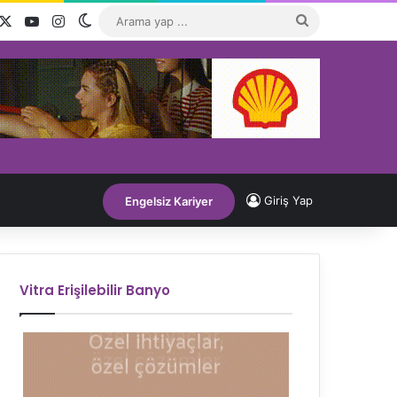
acebook
X
YouTube
Instagram
Dış görünümü değiştir
Arama
yap
...
Giriş Yap
Engelsiz Kariyer
Vitra Erişilebilir Banyo