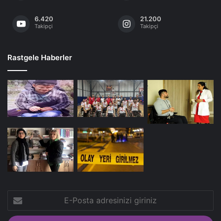
6.420
21.200
Takipçi
Takipçi
Rastgele Haberler
E-
Posta
adresinizi