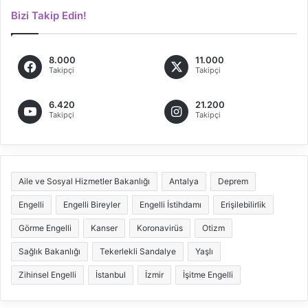
Bizi Takip Edin!
8.000
11.000
Takipçi
Takipçi
6.420
21.200
Takipçi
Takipçi
Aile ve Sosyal Hizmetler Bakanlığı
Antalya
Deprem
Engelli
Engelli Bireyler
Engelli İstihdamı
Erişilebilirlik
Görme Engelli
Kanser
Koronavirüs
Otizm
Sağlık Bakanlığı
Tekerlekli Sandalye
Yaşlı
Zihinsel Engelli
İstanbul
İzmir
İşitme Engelli