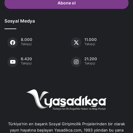
giriniz
Sosyal Medya
8.000
11.000
Takipçi
Takipçi
6.420
21.200
Takipçi
Takipçi
Türkiye’nin en başarılı Sosyal Girişimcilik Projelerinden bir olarak
yayın hayatına başlayan Yasadikca.com, 1993 yılından bu yana