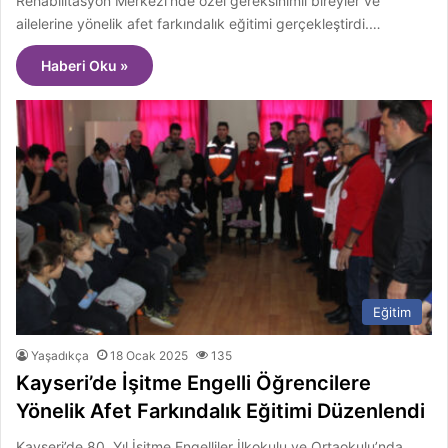
Rehabilitasyon Merkezi’nde özel gereksinimli bireyler ve
ailelerine yönelik afet farkındalık eğitimi gerçekleştirdi.…
Haberi Oku »
Eğitim
Yaşadıkça
18 Ocak 2025
135
Kayseri’de İşitme Engelli Öğrencilere
Yönelik Afet Farkındalık Eğitimi Düzenlendi
Kayseri’de 80. Yıl İşitme Engelliler İlkokulu ve Ortaokulu’nda