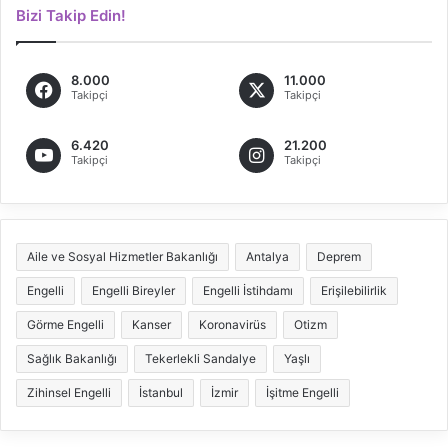
Bizi Takip Edin!
8.000
11.000
Takipçi
Takipçi
6.420
21.200
Takipçi
Takipçi
Aile ve Sosyal Hizmetler Bakanlığı
Antalya
Deprem
Engelli
Engelli Bireyler
Engelli İstihdamı
Erişilebilirlik
Görme Engelli
Kanser
Koronavirüs
Otizm
Sağlık Bakanlığı
Tekerlekli Sandalye
Yaşlı
Zihinsel Engelli
İstanbul
İzmir
İşitme Engelli