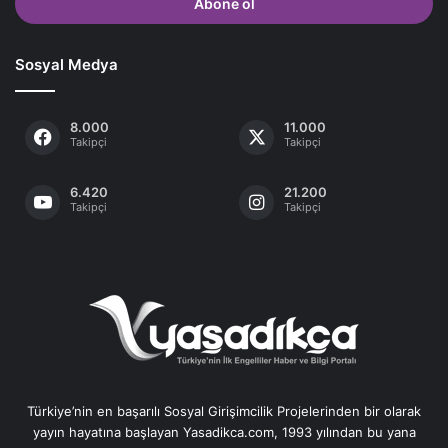
giriniz
Sosyal Medya
8.000
11.000
Takipçi
Takipçi
6.420
21.200
Takipçi
Takipçi
Türkiye’nin en başarılı Sosyal Girişimcilik Projelerinden bir olarak
yayın hayatına başlayan Yasadikca.com, 1993 yılından bu yana