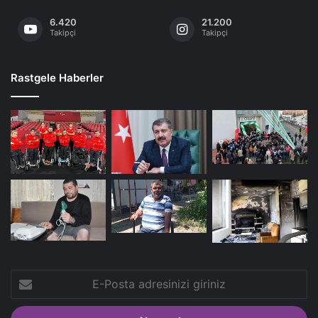
6.420
21.200
Takipçi
Takipçi
Rastgele Haberler
E-
Posta
adresinizi