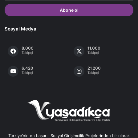
adresinizi
giriniz
Sosyal Medya
8.000
11.000
Takipçi
Takipçi
6.420
21.200
Takipçi
Takipçi
Türkiye’nin en başarılı Sosyal Girişimcilik Projelerinden bir olarak