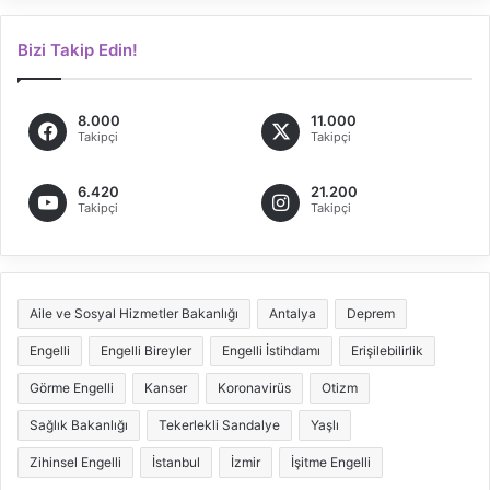
Bizi Takip Edin!
8.000
11.000
Takipçi
Takipçi
6.420
21.200
Takipçi
Takipçi
Aile ve Sosyal Hizmetler Bakanlığı
Antalya
Deprem
Engelli
Engelli Bireyler
Engelli İstihdamı
Erişilebilirlik
Görme Engelli
Kanser
Koronavirüs
Otizm
Sağlık Bakanlığı
Tekerlekli Sandalye
Yaşlı
Zihinsel Engelli
İstanbul
İzmir
İşitme Engelli