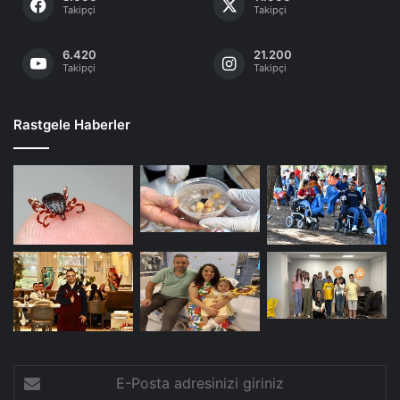
Takipçi
Takipçi
6.420
21.200
Takipçi
Takipçi
Rastgele Haberler
E-
Posta