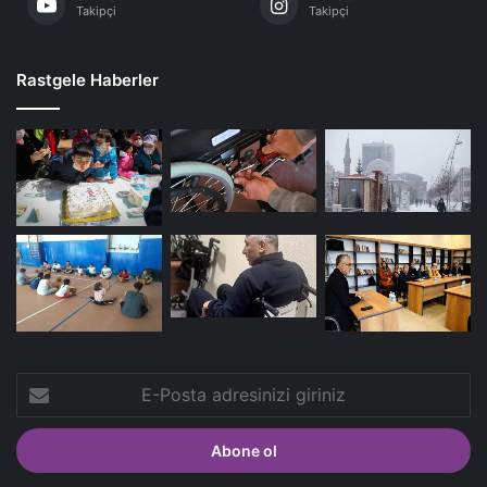
Takipçi
Takipçi
Rastgele Haberler
E-
Posta
adresinizi
giriniz