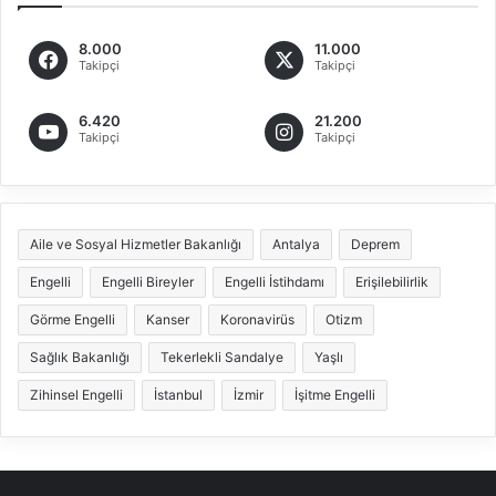
8.000
11.000
Takipçi
Takipçi
6.420
21.200
Takipçi
Takipçi
Aile ve Sosyal Hizmetler Bakanlığı
Antalya
Deprem
Engelli
Engelli Bireyler
Engelli İstihdamı
Erişilebilirlik
Görme Engelli
Kanser
Koronavirüs
Otizm
Sağlık Bakanlığı
Tekerlekli Sandalye
Yaşlı
Zihinsel Engelli
İstanbul
İzmir
İşitme Engelli