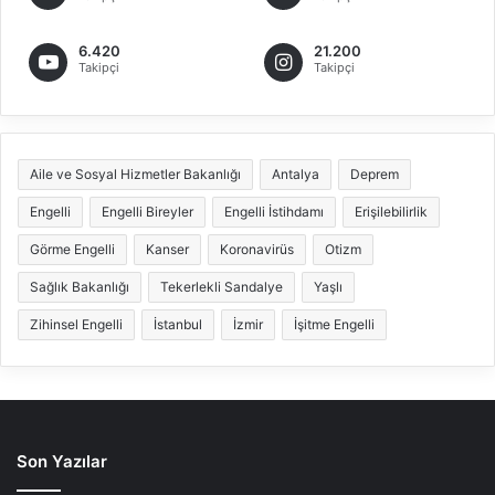
6.420
21.200
Takipçi
Takipçi
Aile ve Sosyal Hizmetler Bakanlığı
Antalya
Deprem
Engelli
Engelli Bireyler
Engelli İstihdamı
Erişilebilirlik
Görme Engelli
Kanser
Koronavirüs
Otizm
Sağlık Bakanlığı
Tekerlekli Sandalye
Yaşlı
Zihinsel Engelli
İstanbul
İzmir
İşitme Engelli
Son Yazılar