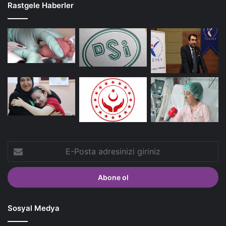
Rastgele Haberler
E-
Posta
adresinizi
giriniz
Sosyal Medya