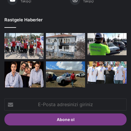
Takipçi
Takipçi
Rastgele Haberler
E-
Posta
adresinizi
giriniz