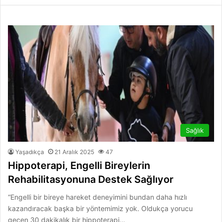
Sağlık
Yaşadıkça
21 Aralık 2025
47
Hippoterapi, Engelli Bireylerin
Rehabilitasyonuna Destek Sağlıyor
“Engelli bir bireye hareket deneyimini bundan daha hızlı
kazandıracak başka bir yöntemimiz yok. Oldukça yorucu
geçen 30 dakikalık bir hippoterapi…