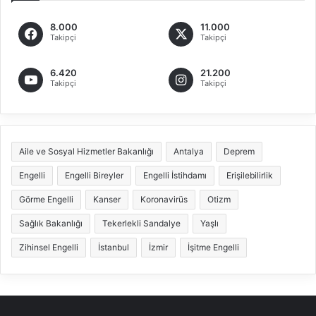
8.000
11.000
Takipçi
Takipçi
6.420
21.200
Takipçi
Takipçi
Aile ve Sosyal Hizmetler Bakanlığı
Antalya
Deprem
Engelli
Engelli Bireyler
Engelli İstihdamı
Erişilebilirlik
Görme Engelli
Kanser
Koronavirüs
Otizm
Sağlık Bakanlığı
Tekerlekli Sandalye
Yaşlı
Zihinsel Engelli
İstanbul
İzmir
İşitme Engelli