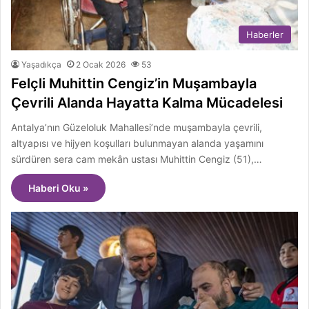
Haberler
Yaşadıkça
2 Ocak 2026
53
Felçli Muhittin Cengiz’in Muşambayla
Çevrili Alanda Hayatta Kalma Mücadelesi
Antalya’nın Güzeloluk Mahallesi’nde muşambayla çevrili,
altyapısı ve hijyen koşulları bulunmayan alanda yaşamını
sürdüren sera cam mekân ustası Muhittin Cengiz (51),…
Haberi Oku »