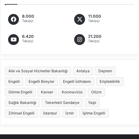
8.000
11.000
Takipçi
Takipçi
6.420
21.200
Takipçi
Takipçi
Aile ve Sosyal Hizmetler Bakanlığı
Antalya
Deprem
Engelli
Engelli Bireyler
Engelli İstihdamı
Erişilebilirlik
Görme Engelli
Kanser
Koronavirüs
Otizm
Sağlık Bakanlığı
Tekerlekli Sandalye
Yaşlı
Zihinsel Engelli
İstanbul
İzmir
İşitme Engelli