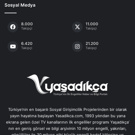
Sosyal Medya
8.000
11.000
Takipçi
Takipçi
6.420
21.200
Takipçi
Takipçi
Türkiye’nin en başarılı Sosyal Girişimcilik Projelerinden bir olarak
yayın hayatına başlayan Yasadikca.com, 1993 yılından bu yana
ekrana gelen özel TV kanallarının ilk engelliler programı Yaşadıkça’
nın en geniş görsel ve bilgi arşivinin 10 milyon engelli, yakınları,
gönüllüler ile 30 milyon gibi büyük engelli hedef kitlesine ve