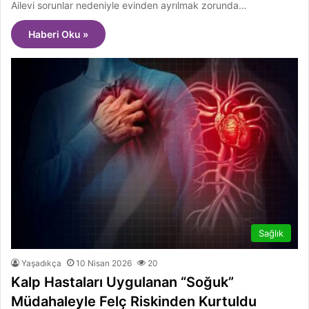
Ailevi sorunlar nedeniyle evinden ayrılmak zorunda…
Haberi Oku »
Sağlık
Yaşadıkça
10 Nisan 2026
20
Kalp Hastaları Uygulanan “Soğuk”
Müdahaleyle Felç Riskinden Kurtuldu