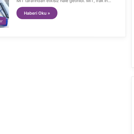
MİT tarafından etkisiz hale getirildi. MİT, Irak’ın…
Haberi Oku »
er