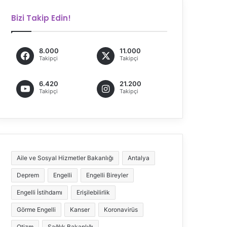
Bizi Takip Edin!
8.000
11.000
Takipçi
Takipçi
6.420
21.200
Takipçi
Takipçi
Aile ve Sosyal Hizmetler Bakanlığı
Antalya
Deprem
Engelli
Engelli Bireyler
Engelli İstihdamı
Erişilebilirlik
Görme Engelli
Kanser
Koronavirüs
Otizm
Sağlık Bakanlığı