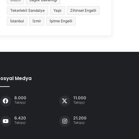
Tekerlekli Sandalye
Yaşlı
Zihinsel Engelli
İstanbul
İzmir
İşitme Engelli
Sosyal Medya
8.000
11.000
Takipçi
Takipçi
6.420
21.200
Takipçi
Takipçi