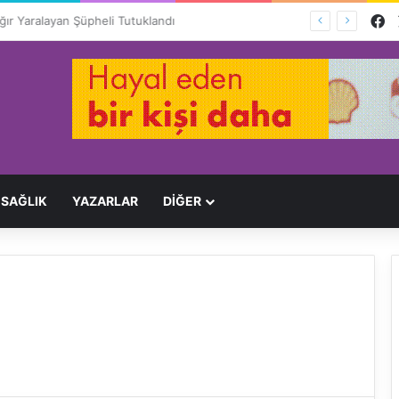
F
Ağır Yaralayan Şüpheli Tutuklandı
SAĞLIK
YAZARLAR
DİĞER