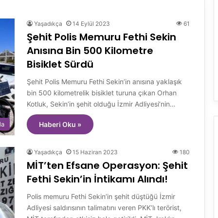
Yaşadıkça
14 Eylül 2023
61
Şehit Polis Memuru Fethi Sekin
Anısına Bin 500 Kilometre
Bisiklet Sürdü
Şehit Polis Memuru Fethi Sekin’in anısına yaklaşık
bin 500 kilometrelik bisiklet turuna çıkan Orhan
Kotluk, Sekin’in şehit olduğu İzmir Adliyesi’nin…
da
Haberi Oku »
Yaşadıkça
15 Haziran 2023
180
MİT’ten Efsane Operasyon: Şehit
Fethi Sekin’in İntikamı Alındı!
Polis memuru Fethi Sekin’in şehit düştüğü İzmir
Adliyesi saldırısının talimatını veren PKK’lı terörist,