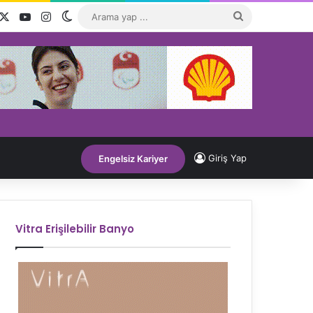
acebook
X
YouTube
Instagram
Dış görünümü değiştir
Arama
yap
...
Giriş Yap
Engelsiz Kariyer
Vitra Erişilebilir Banyo