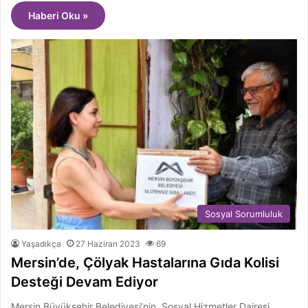
Haberi Oku »
Sosyal Sorumluluk
Yaşadıkça
27 Haziran 2023
69
Mersin’de, Çölyak Hastalarına Gıda Kolisi
Desteği Devam Ediyor
Mersin Büyükşehir Belediyesi’nin, Sosyal Hizmetler Dairesi