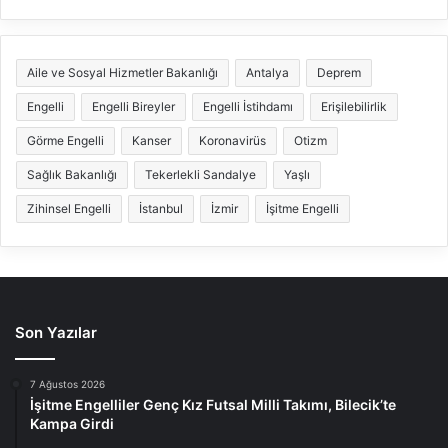
Aile ve Sosyal Hizmetler Bakanlığı
Antalya
Deprem
Engelli
Engelli Bireyler
Engelli İstihdamı
Erişilebilirlik
Görme Engelli
Kanser
Koronavirüs
Otizm
Sağlık Bakanlığı
Tekerlekli Sandalye
Yaşlı
Zihinsel Engelli
İstanbul
İzmir
İşitme Engelli
Son Yazılar
7 Ağustos 2026
İşitme Engelliler Genç Kız Futsal Milli Takımı, Bilecik’te
Kampa Girdi