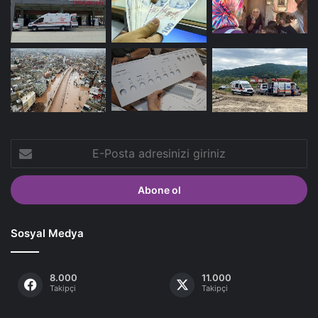
E-
Posta
adresinizi
giriniz
Sosyal Medya
8.000
11.000
Takipçi
Takipçi