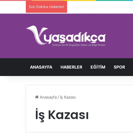
Son Dakika Haberleri
Ortopedik Engelli Bireyi Darbedip 
ANASAYFA
HABERLER
EĞITIM
SPOR
Anasayfa
/
İş Kazası
İş Kazası