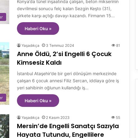
Konya’da tünel inşaatında çalışan, beton mikserinin
devrilmesi sonucu felç kalan Sezgin Keşto (31),
şirkete karşı açtığı davayı kazandı. Firmanın 15…
er
Haberi Oku »
Yaşadıkça
3 Temmuz 2024
81
Anne Öldü, 2’si Engelli 6 Çocuk
Kimsesiz Kaldı
İstanbul Ataşehir’de bir geri dönüşüm merkezinde
çalışan 6 çocuk annesi Filiz Sercan, iddiaya göre iş
yeri sahibinin oğlunun kullandığı iş…
er
Haberi Oku »
Yaşadıkça
2 Kasım 2023
55
Mersin’de Engelli Sanatçı Sazıyla
Hayata Tutundu, Engellilere