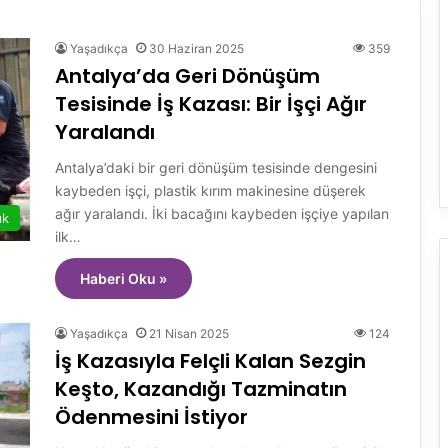
Yaşadıkça
30 Haziran 2025
359
Antalya’da Geri Dönüşüm
Tesisinde İş Kazası: Bir İşçi Ağır
Yaralandı
Antalya’daki bir geri dönüşüm tesisinde dengesini
kaybeden işçi, plastik kırım makinesine düşerek
ağır yaralandı. İki bacağını kaybeden işçiye yapılan
ık
ilk…
Haberi Oku »
Yaşadıkça
21 Nisan 2025
124
İş Kazasıyla Felçli Kalan Sezgin
Keşto, Kazandığı Tazminatın
Ödenmesini İstiyor