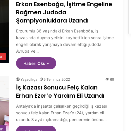
Erkan Esenboğa, İşitme Engeline
Rağmen Judoda
Şampiyonluklara Uzandı
Erzurumlu 36 yaşındaki Erkan Esenboğa, iş
kazasında duyma yetisini kaybettikten sonra işitme
engelli olarak yarışmaya devam ettiği judoda,
Avrupa ve…
or
Haberi Oku »
Yaşadıkça
5 Temmuz 2022
69
İş Kazası Sonucu Felç Kalan
Erhan Ezer’e Yardım Eli Uzandı
Antalya’da inşaatta çalışırken geçirdiği iş kazası
sonucu felç kalan Erhan Ezer’e (24), yardım eli
uzandı. 8 aydır çıkamadığı, pencerenin önüne…
er