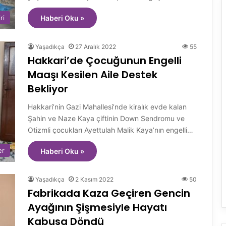
ri
Haberi Oku »
Yaşadıkça
27 Aralık 2022
55
Hakkari’de Çocuğunun Engelli
Maaşı Kesilen Aile Destek
Bekliyor
Hakkari’nin Gazi Mahallesi’nde kiralık evde kalan
Şahin ve Naze Kaya çiftinin Down Sendromu ve
Otizmli çocukları Ayettulah Malik Kaya’nın engelli…
er
Haberi Oku »
Yaşadıkça
2 Kasım 2022
50
Fabrikada Kaza Geçiren Gencin
Ayağının Şişmesiyle Hayatı
Kabusa Döndü