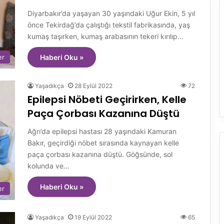
Diyarbakır’da yaşayan 30 yaşındaki Uğur Ekin, 5 yıl
önce Tekirdağ’da çalıştığı tekstil fabrikasında, yaş
kumaş taşırken, kumaş arabasının tekeri kırılıp…
er
Haberi Oku »
Yaşadıkça
28 Eylül 2022
72
Epilepsi Nöbeti Geçirirken, Kelle
Paça Çorbası Kazanına Düştü
Ağrı’da epilepsi hastası 28 yaşındaki Kamuran
Bakır, geçirdiği nöbet sırasında kaynayan kelle
paça çorbası kazanına düştü. Göğsünde, sol
kolunda ve…
Haberi Oku »
er
Yaşadıkça
19 Eylül 2022
65