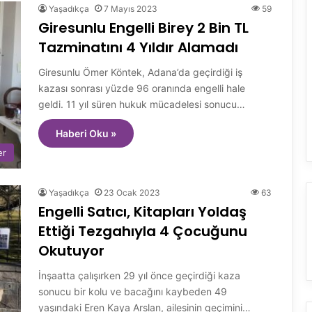
Yaşadıkça
7 Mayıs 2023
59
Giresunlu Engelli Birey 2 Bin TL
Tazminatını 4 Yıldır Alamadı
Giresunlu Ömer Köntek, Adana’da geçirdiği iş
kazası sonrası yüzde 96 oranında engelli hale
geldi. 11 yıl süren hukuk mücadelesi sonucu…
Haberi Oku »
er
Yaşadıkça
23 Ocak 2023
63
Engelli Satıcı, Kitapları Yoldaş
Ettiği Tezgahıyla 4 Çocuğunu
Okutuyor
İnşaatta çalışırken 29 yıl önce geçirdiği kaza
sonucu bir kolu ve bacağını kaybeden 49
yaşındaki Eren Kaya Arslan, ailesinin geçimini…