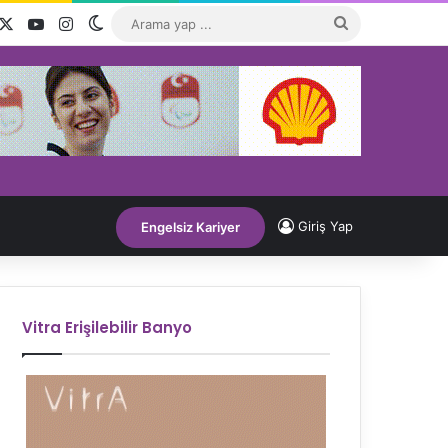
acebook
X
YouTube
Instagram
Dış görünümü değiştir
Arama
yap
...
Giriş Yap
Engelsiz Kariyer
Vitra Erişilebilir Banyo