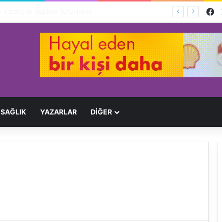
F
Ağır Yaralayan Şüpheli Tutuklandı
SAĞLIK
YAZARLAR
DİĞER