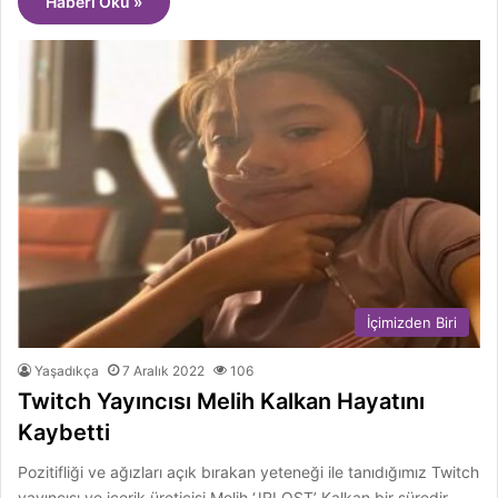
Haberi Oku »
İçimizden Biri
Yaşadıkça
7 Aralık 2022
106
Twitch Yayıncısı Melih Kalkan Hayatını
Kaybetti
Pozitifliği ve ağızları açık bırakan yeteneği ile tanıdığımız Twitch
yayıncısı ve içerik üreticisi Melih ‘JRLOST’ Kalkan bir süredir