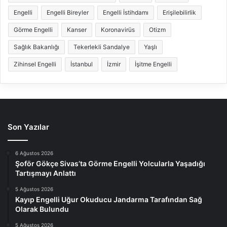
Engelli
Engelli Bireyler
Engelli İstihdamı
Erişilebilirlik
Görme Engelli
Kanser
Koronavirüs
Otizm
Sağlık Bakanlığı
Tekerlekli Sandalye
Yaşlı
Zihinsel Engelli
İstanbul
İzmir
İşitme Engelli
Son Yazılar
6 Ağustos 2026
Şoför Gökçe Sivas’ta Görme Engelli Yolcularla Yaşadığı
Tartışmayı Anlattı
5 Ağustos 2026
Kayıp Engelli Uğur Okuducu Jandarma Tarafından Sağ
Olarak Bulundu
5 Ağustos 2026