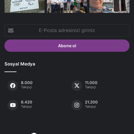
E-
Posta
adresinizi
giriniz
Sosyal Medya
8.000
11.000
Takipçi
Takipçi
6.420
21.200
Takipçi
Takipçi