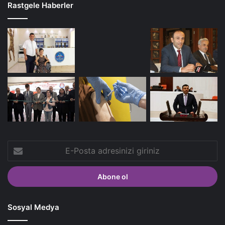
Rastgele Haberler
E-
Posta
adresinizi
giriniz
Sosyal Medya