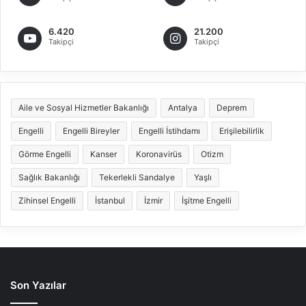
6.420
21.200
Takipçi
Takipçi
Aile ve Sosyal Hizmetler Bakanlığı
Antalya
Deprem
Engelli
Engelli Bireyler
Engelli İstihdamı
Erişilebilirlik
Görme Engelli
Kanser
Koronavirüs
Otizm
Sağlık Bakanlığı
Tekerlekli Sandalye
Yaşlı
Zihinsel Engelli
İstanbul
İzmir
İşitme Engelli
Son Yazılar