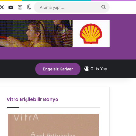
acebook
X
YouTube
Instagram
Dış görünümü değiştir
Arama
yap
...
Giriş Yap
Engelsiz Kariyer
Vitra Erişilebilir Banyo