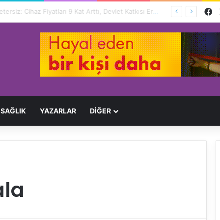
F
Engelliler İçin Hayat Pahalı, Destek Yetersiz: Cihaz Fiyatları 9 Kat Arttı, Devlet Katkısı Eriyor
SAĞLIK
YAZARLAR
DİĞER
la