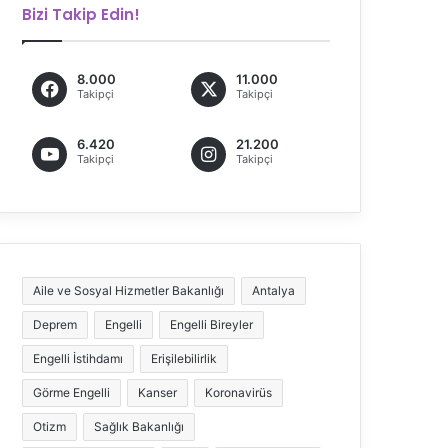
Bizi Takip Edin!
8.000
11.000
Takipçi
Takipçi
6.420
21.200
Takipçi
Takipçi
Aile ve Sosyal Hizmetler Bakanlığı
Antalya
Deprem
Engelli
Engelli Bireyler
Engelli İstihdamı
Erişilebilirlik
Görme Engelli
Kanser
Koronavirüs
Otizm
Sağlık Bakanlığı