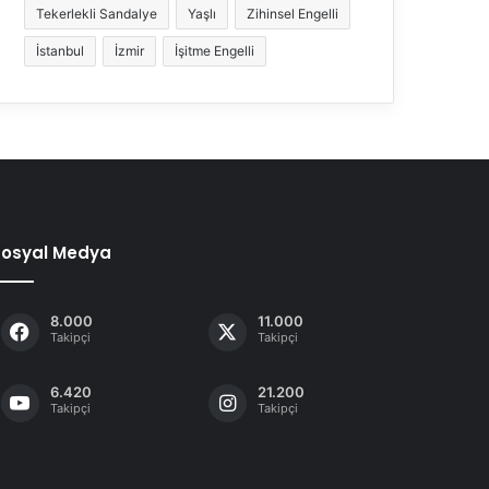
Tekerlekli Sandalye
Yaşlı
Zihinsel Engelli
İstanbul
İzmir
İşitme Engelli
Sosyal Medya
8.000
11.000
Takipçi
Takipçi
6.420
21.200
Takipçi
Takipçi