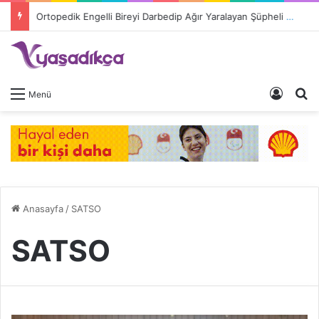
Ortopedik Engelli Bireyi Darbedip Ağır Yaralayan Şüpheli Tutuklandı
Giriş 
A
Menü
Anasayfa
/
SATSO
SATSO