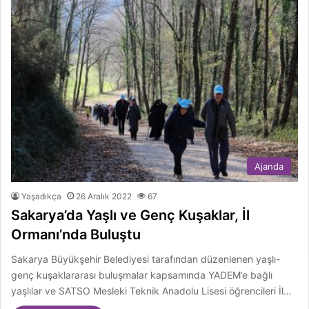
Ajanda
Yaşadıkça
26 Aralık 2022
67
Sakarya’da Yaşlı ve Genç Kuşaklar, İl
Ormanı’nda Buluştu
Sakarya Büyükşehir Belediyesi tarafından düzenlenen yaşlı-
genç kuşaklararası buluşmalar kapsamında YADEM’e bağlı
yaşlılar ve SATSO Mesleki Teknik Anadolu Lisesi öğrencileri İl…