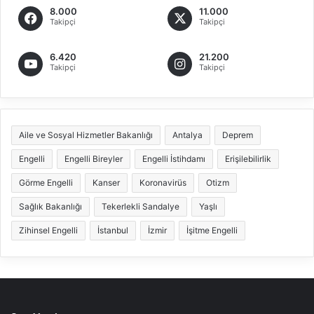
8.000
11.000
Takipçi
Takipçi
6.420
21.200
Takipçi
Takipçi
Aile ve Sosyal Hizmetler Bakanlığı
Antalya
Deprem
Engelli
Engelli Bireyler
Engelli İstihdamı
Erişilebilirlik
Görme Engelli
Kanser
Koronavirüs
Otizm
Sağlık Bakanlığı
Tekerlekli Sandalye
Yaşlı
Zihinsel Engelli
İstanbul
İzmir
İşitme Engelli