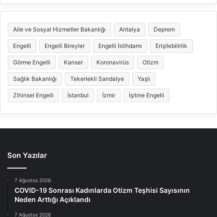
Aile ve Sosyal Hizmetler Bakanlığı
Antalya
Deprem
Engelli
Engelli Bireyler
Engelli İstihdamı
Erişilebilirlik
Görme Engelli
Kanser
Koronavirüs
Otizm
Sağlık Bakanlığı
Tekerlekli Sandalye
Yaşlı
Zihinsel Engelli
İstanbul
İzmir
İşitme Engelli
Son Yazılar
7 Ağustos 2026
COVID-19 Sonrası Kadınlarda Otizm Teşhisi Sayısının
Neden Arttığı Açıklandı
7 Ağustos 2026