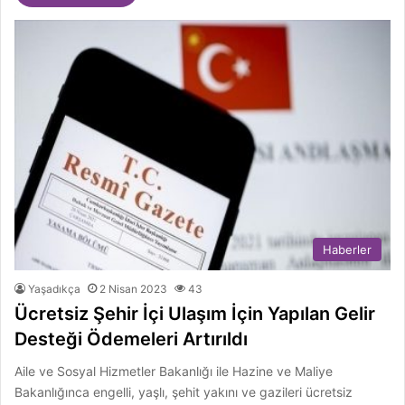
Haberler
Yaşadıkça
2 Nisan 2023
43
Ücretsiz Şehir İçi Ulaşım İçin Yapılan Gelir
Desteği Ödemeleri Artırıldı
Aile ve Sosyal Hizmetler Bakanlığı ile Hazine ve Maliye
Bakanlığınca engelli, yaşlı, şehit yakını ve gazileri ücretsiz