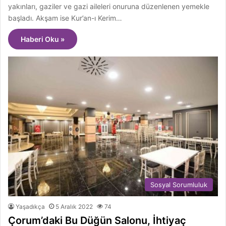
yakınları, gaziler ve gazi aileleri onuruna düzenlenen yemekle
başladı. Akşam ise Kur’an-ı Kerim…
Haberi Oku »
Sosyal Sorumluluk
Yaşadıkça
5 Aralık 2022
74
Çorum’daki Bu Düğün Salonu, İhtiyaç