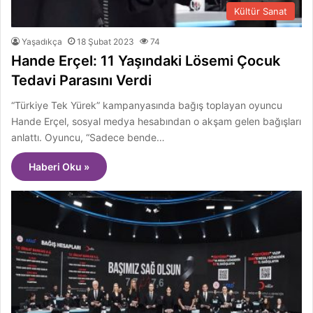
Kültür Sanat
Yaşadıkça
18 Şubat 2023
74
Hande Erçel: 11 Yaşındaki Lösemi Çocuk
Tedavi Parasını Verdi
“Türkiye Tek Yürek” kampanyasında bağış toplayan oyuncu
Hande Erçel, sosyal medya hesabından o akşam gelen bağışları
anlattı. Oyuncu, “Sadece bende…
Haberi Oku »