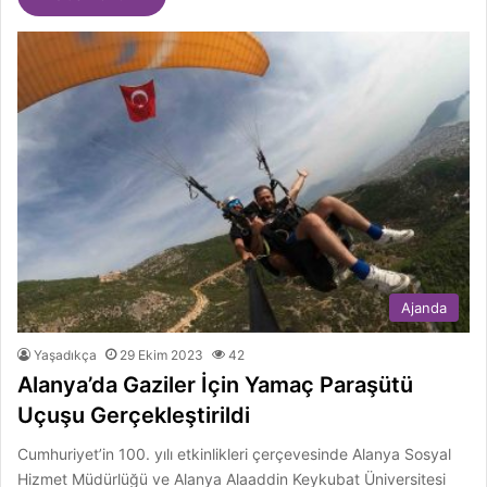
Ajanda
Yaşadıkça
29 Ekim 2023
42
Alanya’da Gaziler İçin Yamaç Paraşütü
Uçuşu Gerçekleştirildi
Cumhuriyet’in 100. yılı etkinlikleri çerçevesinde Alanya Sosyal
Hizmet Müdürlüğü ve Alanya Alaaddin Keykubat Üniversitesi