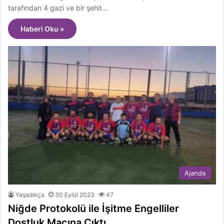
tarafından 4 gazi ve bir şehit…
Haberi Oku »
Ajanda
Yaşadıkça
30 Eylül 2023
47
Niğde Protokolü ile İşitme Engelliler
Dostluk Maçına Çıktı