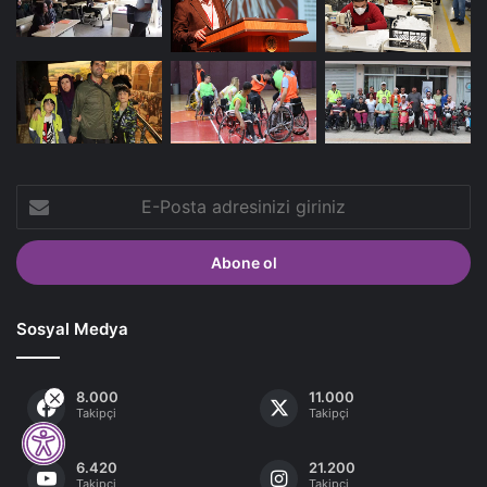
E-
Posta
adresinizi
giriniz
Sosyal Medya
8.000
11.000
Takipçi
Takipçi
6.420
21.200
Takipçi
Takipçi