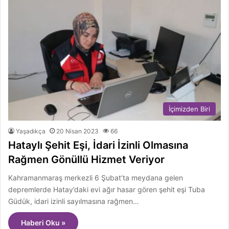
İçimizden Biri
Yaşadıkça
20 Nisan 2023
66
Hataylı Şehit Eşi, İdari İzinli Olmasına
Rağmen Gönüllü Hizmet Veriyor
Kahramanmaraş merkezli 6 Şubat’ta meydana gelen
depremlerde Hatay’daki evi ağır hasar gören şehit eşi Tuba
Güdük, idari izinli sayılmasına rağmen…
Haberi Oku »